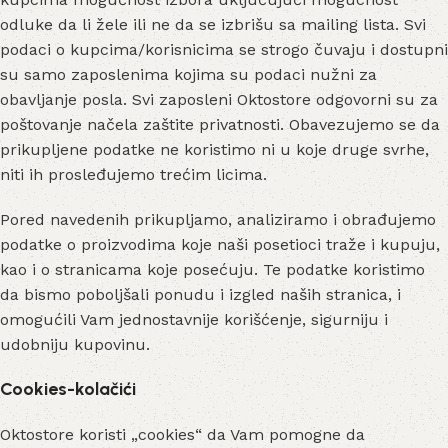
odluke da li žele ili ne da se izbrišu sa mailing lista. Svi
podaci o kupcima/korisnicima se strogo čuvaju i dostupni
su samo zaposlenima kojima su podaci nužni za
obavljanje posla. Svi zaposleni Oktostore odgovorni su za
poštovanje načela zaštite privatnosti. Obavezujemo se da
prikupljene podatke ne koristimo ni u koje druge svrhe,
niti ih prosleđujemo trećim licima.
Pored navedenih prikupljamo, analiziramo i obrađujemo
podatke o proizvodima koje naši posetioci traže i kupuju,
kao i o stranicama koje posećuju. Te podatke koristimo
da bismo poboljšali ponudu i izgled naših stranica, i
omogućili Vam jednostavnije korišćenje, sigurniju i
udobniju kupovinu.
Cookies-kolačići
Oktostore koristi „cookies“ da Vam pomogne da