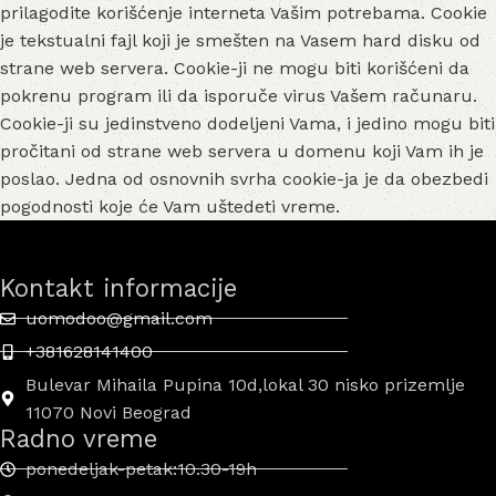
prilagodite korišćenje interneta Vašim potrebama. Cookie
je tekstualni fajl koji je smešten na Vasem hard disku od
strane web servera. Cookie-ji ne mogu biti korišćeni da
pokrenu program ili da isporuče virus Vašem računaru.
Cookie-ji su jedinstveno dodeljeni Vama, i jedino mogu biti
pročitani od strane web servera u domenu koji Vam ih je
poslao. Jedna od osnovnih svrha cookie-ja je da obezbedi
pogodnosti koje će Vam uštedeti vreme.
Kontakt informacije
uomodoo@gmail.com
+381628141400
Bulevar Mihaila Pupina 10d,lokal 30 nisko prizemlje
11070 Novi Beograd
Radno vreme
ponedeljak-petak:10.30-19h