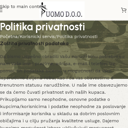
Skip to main content
Politika privatnosti
Početna
Korisnicki servis
Politika privatnosti
Zaštita privatnosti podataka
Da bismo uspešno obradili Vašu narudžbinu potrebni su
nam Vaše ime i prezime, adresa, e-mail i telefon. Uz
pomoć tih podataka bićemo u mogućnosti da Vam
isporučimo željenu robu, kao i da Vas obavestimo o
trenutnom statusu narudžbine. U naše ime obavezujemo
se da ćemo čuvati privatnost svih naših kupaca.
Prikupljamo samo neophodne, osnovne podatke o
kupcima/korisnicima i podatke neophodne za poslovanje
i informisanje korisnika u skladu sa dobrim poslovnim
običajima i u cilju pružanja kvalitetne usluge. Dajemo
kupcima mogućnost izbora uključujući mogucnost