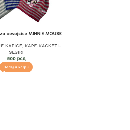
 za devojcice MINNIE MOUSE
JE KAPICE
,
KAPE-KACKETI-
SESIRI
500
рсд
Dodaj u korpu