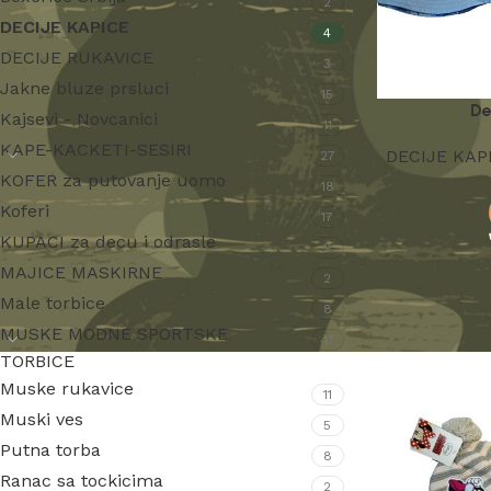
2
DECIJE KAPICE
4
DECIJE RUKAVICE
3
Jakne bluze prsluci
15
De
Kajsevi - Novcanici
11
KAPE-KACKETI-SESIRI
DECIJE KAP
27
KOFER za putovanje uomo
18
Koferi
17
KUPACI za decu i odrasle
2
MAJICE MASKIRNE
2
Male torbice
8
MUSKE MODNE SPORTSKE
41
TORBICE
Muske rukavice
11
Muski ves
5
Putna torba
8
Ranac sa tockicima
2