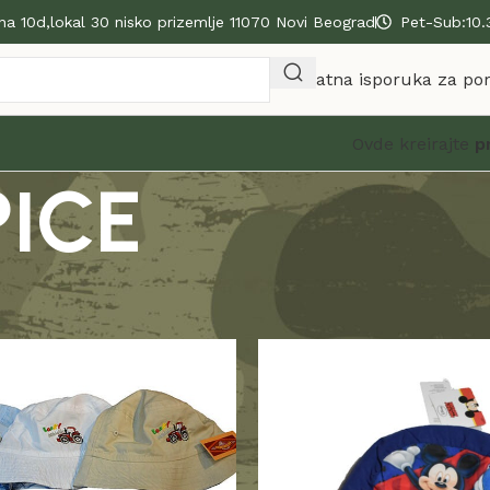
na 10d,lokal 30 nisko prizemlje 11070 Novi Beograd
Pet-Sub:10.
Besplatna isporuka za po
Ovde kreirajte
p
PICE
IJE KAPICE