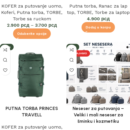
KOFER za putovanje uomo
,
Putna torba
,
Ranac za lap
Koferi
,
Putna torba
,
TORBE
,
top
,
TORBE
,
Torbe za laptop
Torbe sa ruckom
4.900
рсд
2.900
рсд
–
3.700
рсд
Dodaj u korpu
Odaberite opcije
-17%
-11%
IZDVAJAMO
PUTNA TORBA PRINCES
Neseser za putovanja –
TRAVELL
Veliki i mali neseser za
šminku i kozmetiku
KOFER za putovanje uomo
,