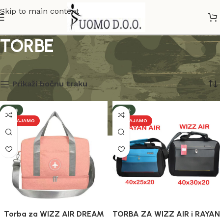
Skip to main content
TORBE
Početna
TORBE
Prikazano je svih 6 rezultata
Prikaži bočnu traku
-21%
-14%
IZDVAJAMO
IZDVAJAMO
Torba za WIZZ AIR DREAM
TORBA ZA WIZZ AIR i RAYAN