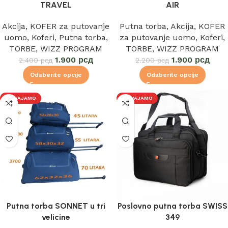
TRAVEL
AIR
Akcija
,
KOFER za putovanje
Putna torba
,
Akcija
,
KOFER
uomo
,
Koferi
,
Putna torba
,
za putovanje uomo
,
Koferi
,
TORBE
,
WIZZ PROGRAM
TORBE
,
WIZZ PROGRAM
1.900
рсд
1.900
рсд
2.400
рсд
2.200
рсд
Odaberite opcije
Odaberite opcije
IZDVAJAMO
IZDVAJAMO
Putna torba SONNET u tri
Poslovno putna torba SWISS
velicine
349