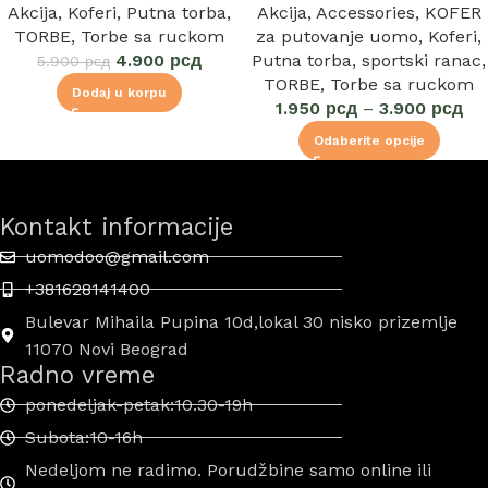
Akcija
,
Koferi
,
Putna torba
,
Akcija
,
Accessories
,
KOFER
TORBE
,
Torbe sa ruckom
za putovanje uomo
,
Koferi
,
4.900
рсд
Putna torba
,
sportski ranac
,
5.900
рсд
TORBE
,
Torbe sa ruckom
Dodaj u korpu
1.950
рсд
–
3.900
рсд
Odaberite opcije
Kontakt informacije
uomodoo@gmail.com
+381628141400
Bulevar Mihaila Pupina 10d,lokal 30 nisko prizemlje
11070 Novi Beograd
Radno vreme
ponedeljak-petak:10.30-19h
Subota:10-16h
Nedeljom ne radimo. Porudžbine samo online ili