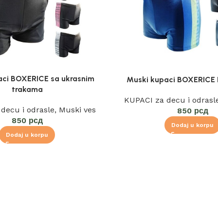
aci BOXERICE sa ukrasnim
Muski kupaci BOXERICE 
trakama
KUPACI za decu i odrasl
decu i odrasle
,
Muski ves
850
рсд
850
рсд
Dodaj u korpu
Dodaj u korpu