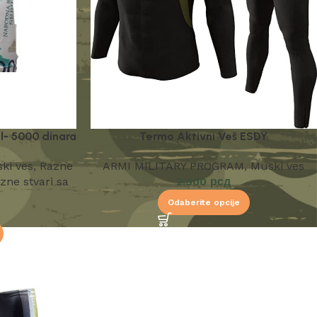
l- 5000 dinara
Termo Aktivni Veš ESDY
ki ves
,
Razne
ARMI MILITARY PROGRAM
,
Muski ves
zne stvari sa
2.900
рсд
Odaberite opcije