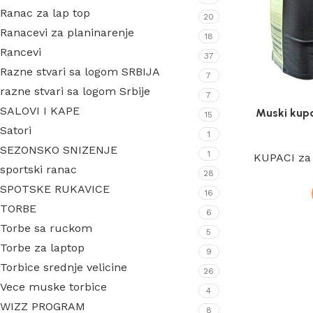
Ranac za lap top
20
Ranacevi za planinarenje
18
Rancevi
37
Razne stvari sa logom SRBIJA
7
razne stvari sa logom Srbije
7
SALOVI I KAPE
Muski kup
15
Satori
1
SEZONSKO SNIZENJE
1
KUPACI za 
sportski ranac
28
SPOTSKE RUKAVICE
16
TORBE
6
Torbe sa ruckom
5
Torbe za laptop
9
Torbice srednje velicine
26
Vece muske torbice
4
WIZZ PROGRAM
8