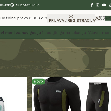
30-19h
Subota:10-16h
rudžbine preko 6.000 din
PRIJAVA / REGISTRACIJA
rvi meni za navigaciju
i dodajte ga na lokaciju "Glavni meni
Prikaži
24
36
48
NOVO