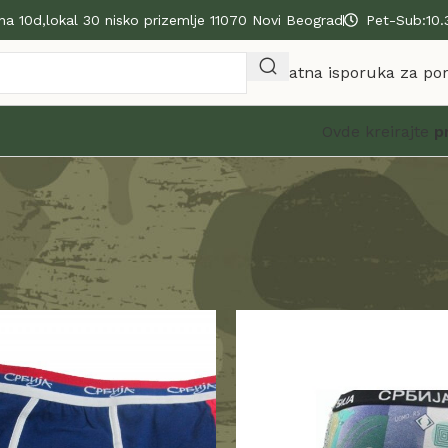
na 10d,lokal 30 nisko prizemlje 11070 Novi Beograd
Pet-Sub:10.
Besplatna isporuka za po
Ovde kreirajte
p
i ves