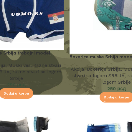
e Srbija trobojni model
Boxerice muske Srbija mode
ija
,
Muski ves
,
Razne stvari
Akcija
,
Boxerice Srbija
,
Mus
BIJA
,
razne stvari sa logom
stvari sa logom SRBIJA
,
ra
Srbije
logom Srbije
290
рсд
250
рсд
Dodaj u korpu
Dodaj u korpu