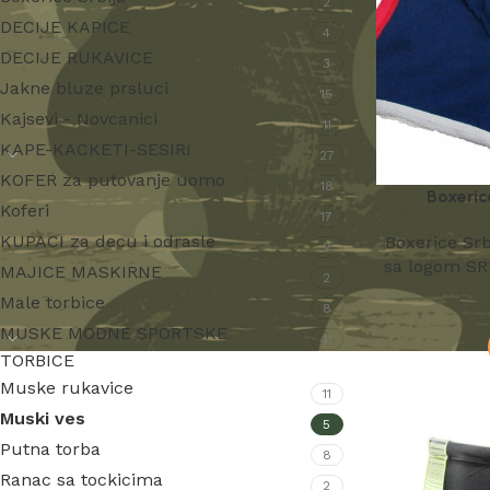
2
DECIJE KAPICE
4
DECIJE RUKAVICE
3
Jakne bluze prsluci
15
Kajsevi - Novcanici
11
KAPE-KACKETI-SESIRI
27
KOFER za putovanje uomo
18
Boxeric
Koferi
17
KUPACI za decu i odrasle
Boxerice Srb
2
sa logom SR
MAJICE MASKIRNE
2
Male torbice
8
MUSKE MODNE SPORTSKE
41
TORBICE
Muske rukavice
11
Muski ves
5
Putna torba
8
Ranac sa tockicima
2