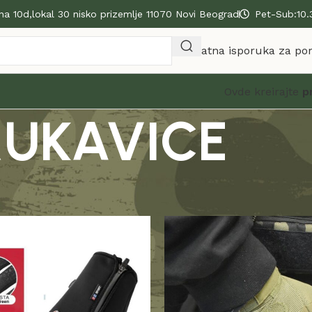
na 10d,lokal 30 nisko prizemlje 11070 Novi Beograd
Pet-Sub:10.
Besplatna isporuka za po
Ovde kreirajte
p
RUKAVICE
TSKE RUKAVICE