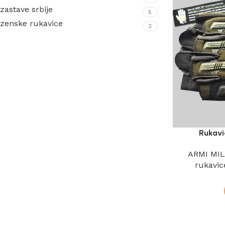
zastave srbije
5
zenske rukavice
3
Rukavi
ARMI MI
rukavic