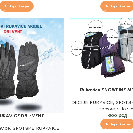
Dodaj u korpu
Dodaj u korpu
Rukavice SNOWPINE M
DECIJE RUKAVICE
,
SPOTS
zenske rukavi
600
рсд
RUKAVICE DRI -VENT
Dodaj u korpu
vice
,
SPOTSKE RUKAVICE