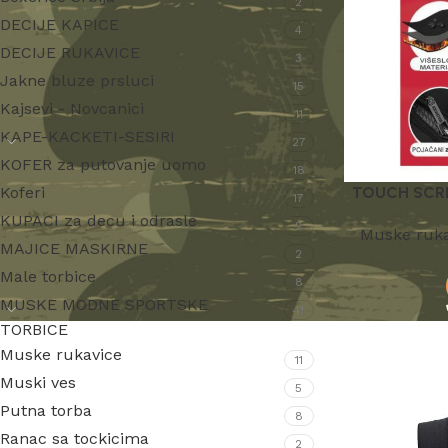
2
DECIJE KAPICE
4
DECIJE RUKAVICE
3
Jakne bluze prsluci
15
Kajsevi - Novcanici
11
KAPE-KACKETI-SESIRI
27
KOFER za putovanje uomo
18
Koferi
TOUCH SCRE
17
KUPACI za decu i odrasle
2
Muske ruka
MAJICE MASKIRNE
2
Male torbice
8
MUSKE MODNE SPORTSKE
41
TORBICE
Muske rukavice
11
Muski ves
5
Putna torba
8
Ranac sa tockicima
2