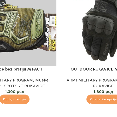
ce bez prstiju M PACT
OUTDOOR RUKAVICE 
LITARY PROGRAM
,
Muske
ARMI MILITARY PROGRA
e
,
SPOTSKE RUKAVICE
RUKAVICE
1.300
рсд
1.800
рсд
Dodaj u korpu
Odaberite opcije