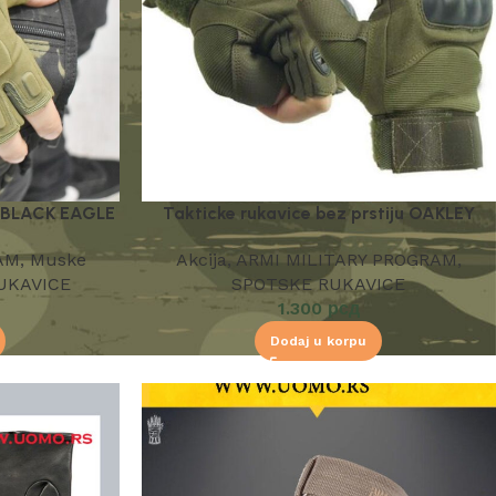
l BLACK EAGLE
Takticke rukavice bez prstiju OAKLEY
AM
,
Muske
Akcija
,
ARMI MILITARY PROGRAM
,
UKAVICE
SPOTSKE RUKAVICE
1.300
рсд
Dodaj u korpu