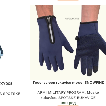
Touchscreen rukavice model SNOWPINE
 XY008
ARMI MILITARY PROGRAM
,
Muske
E
,
SPOTSKE
rukavice
,
SPOTSKE RUKAVICE
990
рсд