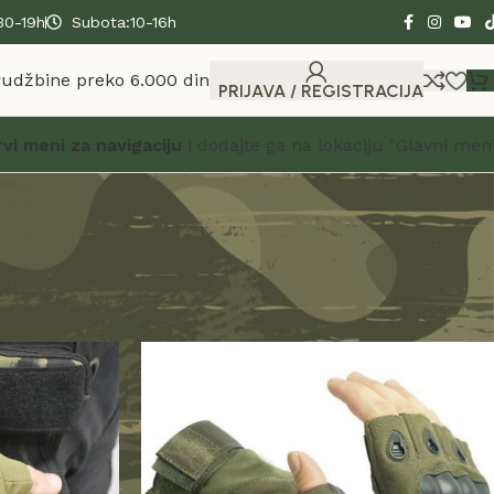
30-19h
Subota:10-16h
rudžbine preko 6.000 din
PRIJAVA / REGISTRACIJA
rvi meni za navigaciju
i dodajte ga na lokaciju "Glavni meni
Prikaži
24
36
48