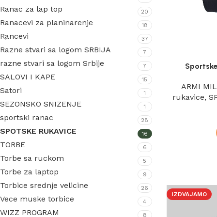
Ranac za lap top
20
Ranacevi za planinarenje
18
Rancevi
37
Razne stvari sa logom SRBIJA
7
razne stvari sa logom Srbije
Sportsk
7
SALOVI I KAPE
15
ARMI MI
Satori
1
rukavice
,
S
SEZONSKO SNIZENJE
1
sportski ranac
28
SPOTSKE RUKAVICE
16
TORBE
6
Torbe sa ruckom
5
Torbe za laptop
9
Torbice srednje velicine
26
IZDVAJAMO
Vece muske torbice
4
WIZZ PROGRAM
8