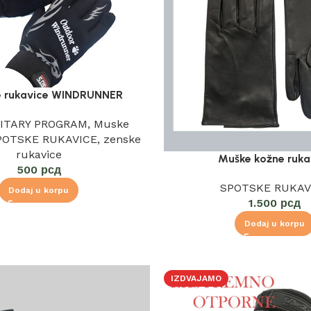
e rukavice WINDRUNNER
LITARY PROGRAM
,
Muske
POTSKE RUKAVICE
,
zenske
rukavice
Muške kožne ruka
500
рсд
SPOTSKE RUKAV
Dodaj u korpu
1.500
рсд
Dodaj u korpu
IZDVAJAMO