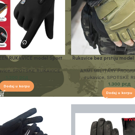
EN RUKAVICE model Sport
Rukavice bez prstiju mode
vice
,
SPOTSKE RUKAVICE
ARMI MILITARY PROGR
1.200
рсд
rukavice
,
SPOTSKE R
1.300
рсд
Dodaj u korpu
Dodaj u korpu