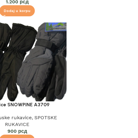
1.200
рсд
Dodaj u korpu
ice SNOWPINE A3709
ske rukavice
,
SPOTSKE
RUKAVICE
900
рсд