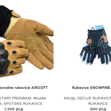
ionalne rukavice AIRSOFT
Rukavice SNOWPINE
LITARY PROGRAM
,
Muske
Akcija
,
DECIJE RUKAVIC
e
,
SPOTSKE RUKAVICE
RUKAVICE
1.500
рсд
600
рсд