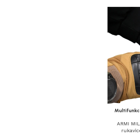
Multifunkc
ARMI MI
rukavic