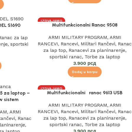
IZDVAJAMO
Multifunkcionalni Ranac 9508
EL S1690
ARMI MILITARY PROGRAM
,
ARMI
Ranac za lap
RANCEVI
,
Rancevi
,
Militari Rančevi
,
Ranac
enje
,
sportski
za lap top
,
Ranacevi za planinarenje
,
sportski ranac
,
Torbe za laptop
3.900
рсд
Dodaj u korpu
IZDVAJAMO
Multifunkcionalni ranac 9613 USB
15 za laptop –
ow sistem
ARMI MILITARY PROGRAM
,
ARMI
RANCEVI
,
Rancevi
,
Militari Rančevi
,
Ranac
RAM
,
ARMI
za lap top
,
Ranacevi za planinarenje
,
 Rančevi
,
Ranac
sportski ranac
,
Torbe za laptop
laninarenje
,
3.900
рсд
za laptop