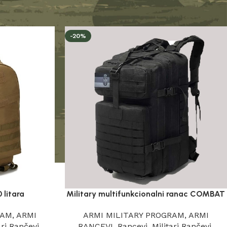
Prikaži
24
36
48
-20%
 litara
Military multifunkcionalni ranac COMBAT
RAM
,
ARMI
ARMI MILITARY PROGRAM
,
ARMI
ari Rančevi
,
RANCEVI
,
Rancevi
,
Militari Rančevi
,