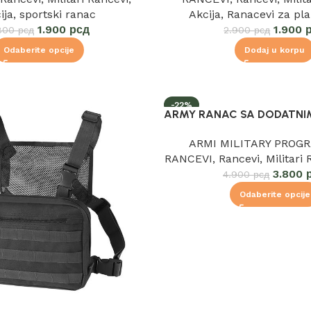
ija
,
sportski ranac
Akcija
,
Ranacevi za pla
1.900
рсд
1.900
800
рсд
2.900
рсд
Odaberite opcije
Dodaj u korpu
-22%
ARMY RANAC SA DODATNI
ARMI MILITARY PROG
RANCEVI
,
Rancevi
,
Militari
3.800
4.900
рсд
Odaberite opcije