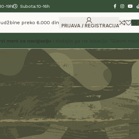
30-19h
Subota:10-16h
rudžbine preko 6.000 din
PRIJAVA / REGISTRACIJA
rvi meni za navigaciju
i dodajte ga na lokaciju "Glavni meni
/wp-content/uploads/2024/02/60×60-1.jpg" alt="armi
i su vremenom sve popularniji.
 <strong>rančevi za ribolov</strong>, <strong>kao ranac za
 školu ili svakodnevne aktivnosti.</strong>
ja pa idu od 25 litara do 80 litara.