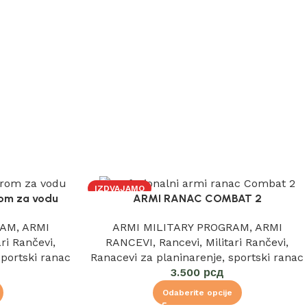
IZDVAJAMO
rom za vodu
ARMI RANAC COMBAT 2
RAM
,
ARMI
ARMI MILITARY PROGRAM
,
ARMI
ari Rančevi
,
RANCEVI
,
Rancevi
,
Militari Rančevi
,
sportski ranac
Ranacevi za planinarenje
,
sportski ranac
3.500
рсд
Odaberite opcije