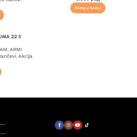
Dodaj u korpu
UMA 22 5
RAM
,
ARMI
 Rančevi
,
Akcija