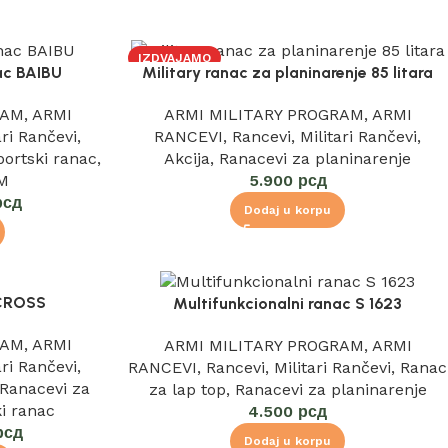
IZDVAJAMO
ac BAIBU
Military ranac za planinarenje 85 litara
RAM
,
ARMI
ARMI MILITARY PROGRAM
,
ARMI
ari Rančevi
,
RANCEVI
,
Rancevi
,
Militari Rančevi
,
portski ranac
,
Akcija
,
Ranacevi za planinarenje
M
5.900
рсд
рсд
Dodaj u korpu
CROSS
Multifunkcionalni ranac S 1623
RAM
,
ARMI
ARMI MILITARY PROGRAM
,
ARMI
ari Rančevi
,
RANCEVI
,
Rancevi
,
Militari Rančevi
,
Ranac
Ranacevi za
za lap top
,
Ranacevi za planinarenje
ki ranac
4.500
рсд
рсд
Dodaj u korpu