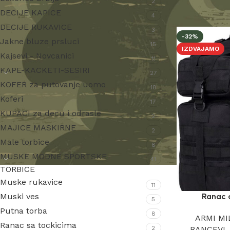
2
Početna
Ranc
DECIJE KAPICE
4
DECIJE RUKAVICE
3
-32%
Jakne bluze prsluci
15
IZDVAJAMO
Kajsevi - Novcanici
11
KAPE-KACKETI-SESIRI
27
KOFER za putovanje uomo
18
Koferi
17
KUPACI za decu i odrasle
2
MAJICE MASKIRNE
2
Male torbice
8
MUSKE MODNE SPORTSKE
41
TORBICE
Muske rukavice
11
Muski ves
Ranac a
5
Putna torba
8
ARMI MI
Ranac sa tockicima
2
RANCEVI