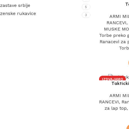
T
zastave srbije
5
zenske rukavice
3
ARMI MI
RANCEVI
MUSKE MO
Torbe preko 
Ranacevi za 
Torb
IZDVAJAMO
Taktick
ARMI MI
RANCEVI
,
Ran
za lap top