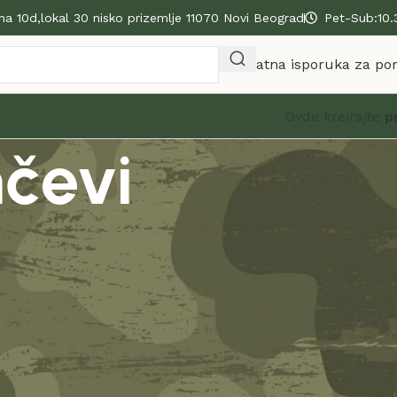
na 10d,lokal 30 nisko prizemlje 11070 Novi Beograd
Pet-Sub:10.
Besplatna isporuka za po
Ovde kreirajte
p
nčevi
alignnone size-full wp-image-20241" src="https://uomo.rs
evi" width="2304" height="1296" />Armi ili militari rančev
e popularnosti je njihova svestrana upotrebljivost.
 se mogu koristiti i kao<strong> rančevi za lov</strong> ,
rong>, r<strong>anac za vožnju biciklom ali i kao ranac ya
rančevi imaju veliki <strong>sektar boja</strong> i dimenzi