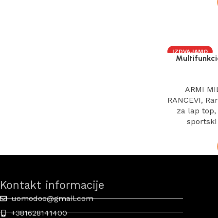
IZDVAJAMO
Multifunkci
ARMI MI
RANCEVI
,
Ran
za lap top
sportski
Kontakt informacije
uomodoo@gmail.com
+381628141400