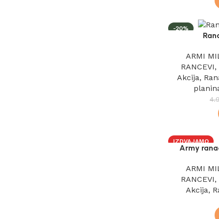
-20%
Ran
IZDVAJAMO
ARMI MI
RANCEVI
Akcija
,
Ran
planin
4.
IZDVAJAMO
Army ranac
ARMI MI
RANCEVI
Akcija
,
R