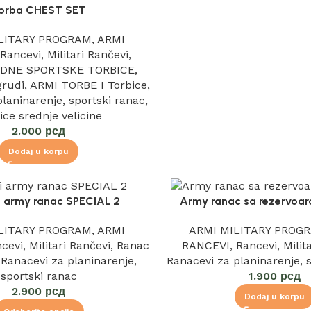
orba CHEST SET
LITARY PROGRAM
,
ARMI
,
Rancevi
,
Militari Rančevi
,
DNE SPORTSKE TORBICE
,
grudi
,
ARMI TORBE I Torbice
,
planinarenje
,
sportski ranac
,
ice srednje velicine
2.000
рсд
Dodaj u korpu
i army ranac SPECIAL 2
Army ranac sa rezervoa
LITARY PROGRAM
,
ARMI
ARMI MILITARY PROG
cevi
,
Militari Rančevi
,
Ranac
RANCEVI
,
Rancevi
,
Milit
,
Ranacevi za planinarenje
,
Ranacevi za planinarenje
,
sportski ranac
1.900
рсд
2.900
рсд
Dodaj u korpu