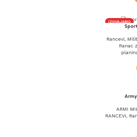
IZDVAJAMO
Spor
Rancevi
,
Mili
Ranac z
planin
Army
ARMI MI
RANCEVI
,
Ran