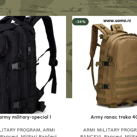
evi
Militari Rančevi
-34%
rmy military-special 1
Army ranac traka 40
LITARY PROGRAM
,
ARMI
ARMI MILITARY PROG
,
Rancevi
,
Militari Rančevi
,
RANCEVI
,
Rancevi
,
Milit