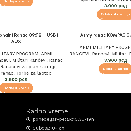
Dodaj u korpu
3.900
рсд
Odaberite opcije
onalni Ranac 09612 – USB i
Army ranac KOMPAS S
AUX
ARMI MILITARY PROG
LITARY PROGRAM
,
ARMI
RANCEVI
,
Rancevi
,
Militari
cevi
,
Militari Rančevi
,
Ranac
3.900
рсд
,
Ranacevi za planinarenje
,
Dodaj u korpu
 ranac
,
Torbe za laptop
3.900
рсд
Dodaj u korpu
Radno vreme
ponedeljak-petak:10.30-19h
Subota:10-16h