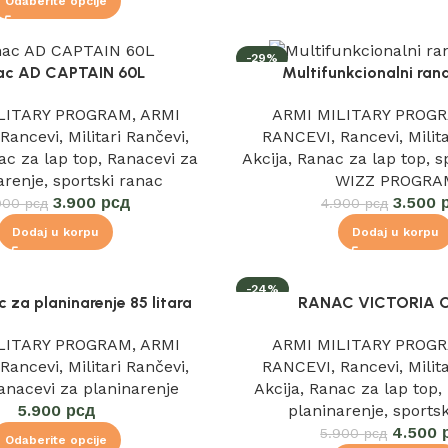
Odaberite opcije
-29%
ac AD CAPTAIN 60L
Multifunkcionalni ran
IZDVAJAMO
LITARY PROGRAM
,
ARMI
ARMI MILITARY PROG
,
Rancevi
,
Militari Rančevi
,
RANCEVI
,
Rancevi
,
Milit
ac za lap top
,
Ranacevi za
Akcija
,
Ranac za lap top
,
s
arenje
,
sportski ranac
WIZZ PROGRA
3.900
рсд
3.500
900
рсд
4.900
рсд
Dodaj u korpu
Dodaj u korpu
-24%
 za planinarenje 85 litara
RANAC VICTORIA 
IZDVAJAMO
LITARY PROGRAM
,
ARMI
ARMI MILITARY PROG
,
Rancevi
,
Militari Rančevi
,
RANCEVI
,
Rancevi
,
Milit
anacevi za planinarenje
Akcija
,
Ranac za lap top
,
5.900
рсд
planinarenje
,
sports
4.500
5.900
рсд
Odaberite opcije