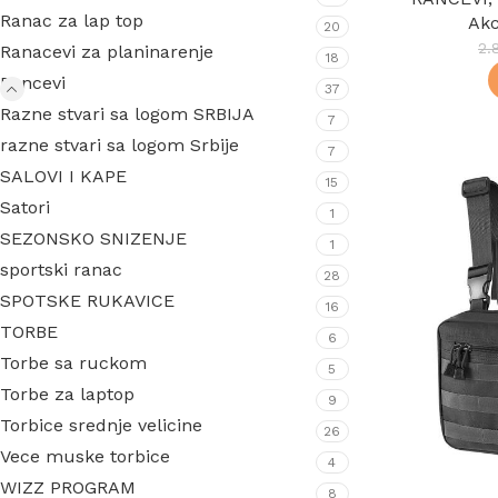
Ranac za lap top
Akc
20
2.
Ranacevi za planinarenje
18
Rancevi
37
Razne stvari sa logom SRBIJA
7
razne stvari sa logom Srbije
7
SALOVI I KAPE
15
Satori
1
SEZONSKO SNIZENJE
1
sportski ranac
28
SPOTSKE RUKAVICE
16
TORBE
6
Torbe sa ruckom
5
Torbe za laptop
9
Torbice srednje velicine
26
Vece muske torbice
4
WIZZ PROGRAM
8