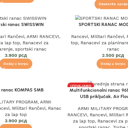
Odaberite opcije
tski ranac SWISSWIN
SPORTSKI RANAC MOD
tari Rančevi
,
ARMI RANCEVI
,
Rancevi
,
Militari Rančevi
,
a lap top
,
Ranacevi za
top
,
Ranacevi za planinar
arenje
,
sportski ranac
ranac
3.900
рсд
2.500
рсд
Dodaj u korpu
Dodaj u korpu
IZDVAJAMO
 ranac KOMPAS SMB
Multifunkcionalni ranac 96
USB priključak, Air Fl
LITARY PROGRAM
,
ARMI
cevi
,
Militari Rančevi
,
Ranac
ARMI MILITARY PROG
za lap top
RANCEVI
,
Rancevi
,
Militari
3.900
рсд
za lap top
,
Ranacevi za p
sportski ranac
,
Torbe 