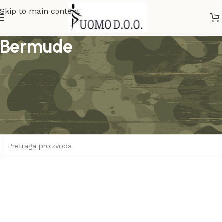
Skip to main content
Bermude
bermude dzeparice od keper pamuka po do rip stopa
bermude u svim velivcinama od M pa do XXXl
Početna
ARMI MILITARY PROGRAM
Bermude
Nijedan proizvod ne odgovara izabranim kriterijumima.