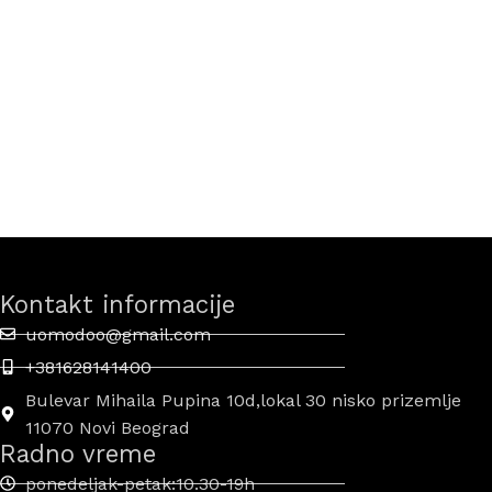
Kontakt informacije
uomodoo@gmail.com
+381628141400
Bulevar Mihaila Pupina 10d,lokal 30 nisko prizemlje
11070 Novi Beograd
Radno vreme
ponedeljak-petak:10.30-19h