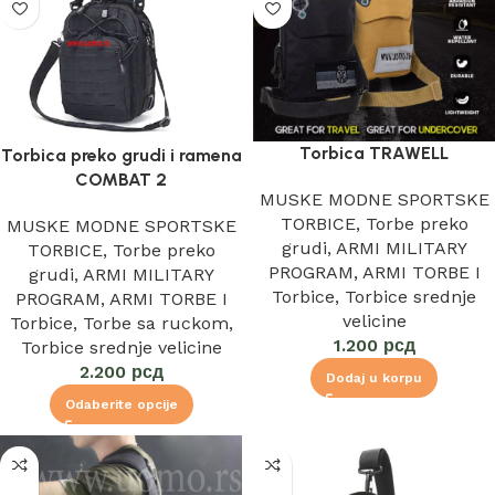
Torbica TRAWELL
Torbica preko grudi i ramena
COMBAT 2
MUSKE MODNE SPORTSKE
TORBICE
,
Torbe preko
MUSKE MODNE SPORTSKE
grudi
,
ARMI MILITARY
TORBICE
,
Torbe preko
PROGRAM
,
ARMI TORBE I
grudi
,
ARMI MILITARY
Torbice
,
Torbice srednje
PROGRAM
,
ARMI TORBE I
velicine
Torbice
,
Torbe sa ruckom
,
1.200
рсд
Torbice srednje velicine
2.200
рсд
Dodaj u korpu
Odaberite opcije