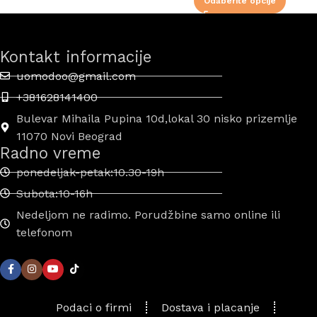
Odaberite opcije
Kontakt informacije
uomodoo@gmail.com
+381628141400
Bulevar Mihaila Pupina 10d,lokal 30 nisko prizemlje
11070 Novi Beograd
Radno vreme
ponedeljak-petak:10.30-19h
Subota:10-16h
Nedeljom ne radimo. Porudžbine samo online ili
telefonom
Podaci o firmi
Dostava i placanje