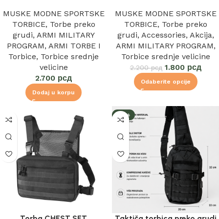
MUSKE MODNE SPORTSKE
MUSKE MODNE SPORTSKE
TORBICE
,
Torbe preko
TORBICE
,
Torbe preko
grudi
,
ARMI MILITARY
grudi
,
Accessories
,
Akcija
,
PROGRAM
,
ARMI TORBE I
ARMI MILITARY PROGRAM
,
Torbice
,
Torbice srednje
Torbice srednje velicine
velicine
1.800
рсд
2.200
рсд
2.700
рсд
Odaberite opcije
Dodaj u korpu
-21%
Torba CHEST SET
Taktiča torbica preko grudi