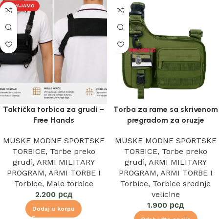
IZDVAJAMO
Taktička torbica za grudi –
Torba za rame sa skrivenom
Free Hands
pregradom za oruzje
MUSKE MODNE SPORTSKE
MUSKE MODNE SPORTSKE
TORBICE
,
Torbe preko
TORBICE
,
Torbe preko
grudi
,
ARMI MILITARY
grudi
,
ARMI MILITARY
PROGRAM
,
ARMI TORBE I
PROGRAM
,
ARMI TORBE I
Torbice
,
Male torbice
Torbice
,
Torbice srednje
2.200
рсд
velicine
1.900
рсд
Dodaj u korpu