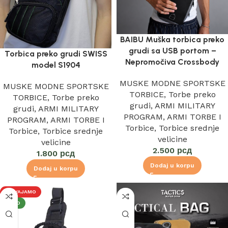
BAIBU Muška torbica preko
grudi sa USB portom –
Torbica preko grudi SWISS
Nepromočiva Crossbody
model S1904
MUSKE MODNE SPORTSKE
MUSKE MODNE SPORTSKE
TORBICE
,
Torbe preko
TORBICE
,
Torbe preko
grudi
,
ARMI MILITARY
grudi
,
ARMI MILITARY
PROGRAM
,
ARMI TORBE I
PROGRAM
,
ARMI TORBE I
Torbice
,
Torbice srednje
Torbice
,
Torbice srednje
velicine
velicine
2.500
рсд
1.800
рсд
Dodaj u korpu
Dodaj u korpu
IZDVAJAMO
NOVO