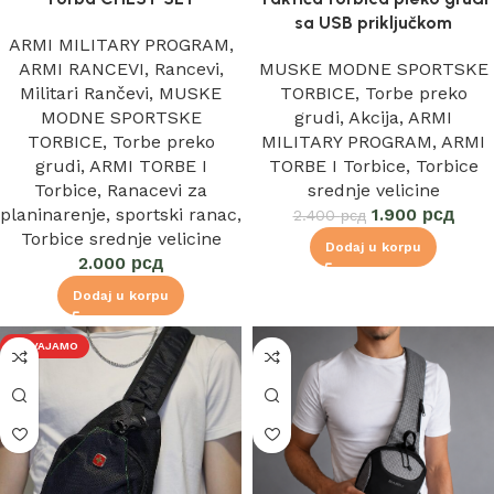
sa USB priključkom
ARMI MILITARY PROGRAM
,
ARMI RANCEVI
,
Rancevi
,
MUSKE MODNE SPORTSKE
Militari Rančevi
,
MUSKE
TORBICE
,
Torbe preko
MODNE SPORTSKE
grudi
,
Akcija
,
ARMI
TORBICE
,
Torbe preko
MILITARY PROGRAM
,
ARMI
grudi
,
ARMI TORBE I
TORBE I Torbice
,
Torbice
Torbice
,
Ranacevi za
srednje velicine
planinarenje
,
sportski ranac
,
1.900
рсд
2.400
рсд
Torbice srednje velicine
Dodaj u korpu
2.000
рсд
Dodaj u korpu
IZDVAJAMO