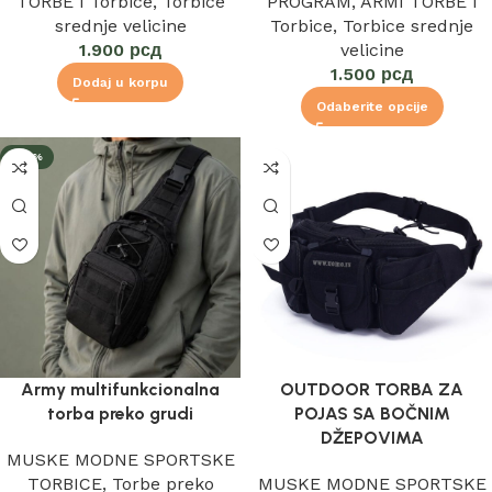
TORBE I Torbice
,
Torbice
PROGRAM
,
ARMI TORBE I
srednje velicine
Torbice
,
Torbice srednje
1.900
рсд
velicine
1.500
рсд
Dodaj u korpu
Odaberite opcije
-23%
Army multifunkcionalna
OUTDOOR TORBA ZA
torba preko grudi
POJAS SA BOČNIM
DŽEPOVIMA
MUSKE MODNE SPORTSKE
TORBICE
,
Torbe preko
MUSKE MODNE SPORTSKE