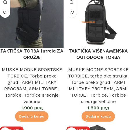
TAKTIČKA TORBA futrola ZA
TAKTIČKA VIŠENAMENSKA
ORUŽJE
OUTODOOR TORBA
MUSKE MODNE SPORTSKE
MUSKE MODNE SPORTSKE
TORBICE
,
Torbe preko
TORBICE
,
torbe oko struka
,
grudi
,
ARMI MILITARY
Torbe preko grudi
,
ARMI
PROGRAM
,
ARMI TORBE I
MILITARY PROGRAM
,
ARMI
Torbice
,
Torbice srednje
TORBE I Torbice
,
Torbice
velicine
srednje velicine
1.900
рсд
1.500
рсд
Dodaj u korpu
Dodaj u korpu
IZDVAJAMO
IZDVAJAMO