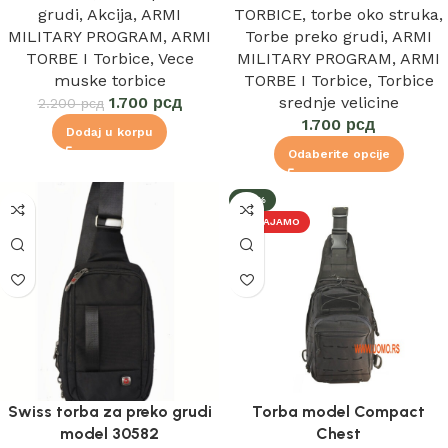
grudi
,
Akcija
,
ARMI
TORBICE
,
torbe oko struka
,
MILITARY PROGRAM
,
ARMI
Torbe preko grudi
,
ARMI
TORBE I Torbice
,
Vece
MILITARY PROGRAM
,
ARMI
muske torbice
TORBE I Torbice
,
Torbice
1.700
рсд
srednje velicine
2.200
рсд
1.700
рсд
Dodaj u korpu
Odaberite opcije
-18%
IZDVAJAMO
Swiss torba za preko grudi
Torba model Compact
model 30582
Chest