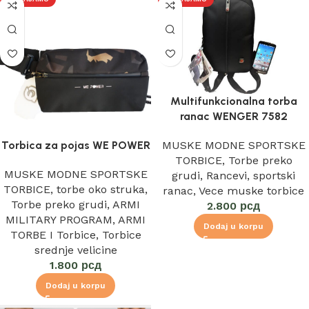
Multifunkcionalna torba
ranac WENGER 7582
Torbica za pojas WE POWER
MUSKE MODNE SPORTSKE
TORBICE
,
Torbe preko
MUSKE MODNE SPORTSKE
grudi
,
Rancevi
,
sportski
TORBICE
,
torbe oko struka
,
ranac
,
Vece muske torbice
Torbe preko grudi
,
ARMI
2.800
рсд
MILITARY PROGRAM
,
ARMI
Dodaj u korpu
TORBE I Torbice
,
Torbice
srednje velicine
1.800
рсд
Dodaj u korpu