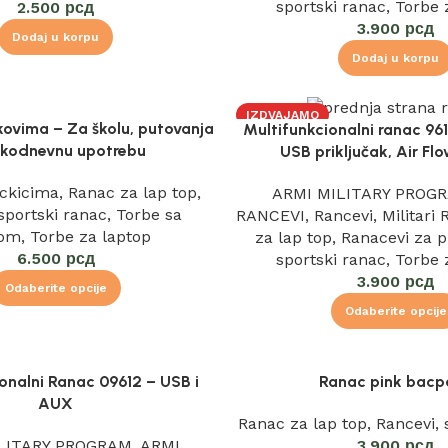
sportski ranac
,
Torbe 
2.500
рсд
3.900
рсд
Dodaj u korpu
Dodaj u korpu
IZDVAJAMO
kovima – Za školu, putovanja
Multifunkcionalni ranac 96
akodnevnu upotrebu
USB priključak, Air Fl
ockicima
,
Ranac za lap top
,
ARMI MILITARY PROG
sportski ranac
,
Torbe sa
RANCEVI
,
Rancevi
,
Militari
kom
,
Torbe za laptop
za lap top
,
Ranacevi za p
6.500
рсд
sportski ranac
,
Torbe 
3.900
рсд
Odaberite opcije
Odaberite opcije
onalni Ranac 09612 – USB i
Ranac pink bacp
AUX
Ranac za lap top
,
Rancevi
,
LITARY PROGRAM
,
ARMI
3.900
рсд