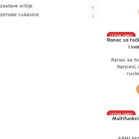
zastave srbije
5
zenske rukavice
3
IZDVAJAMO
Ranac sa toč
NOVO
i sv
Ranac sa t
Rancevi
,
ruc
IZDVAJAMO
Multifunkci
ARMI MI