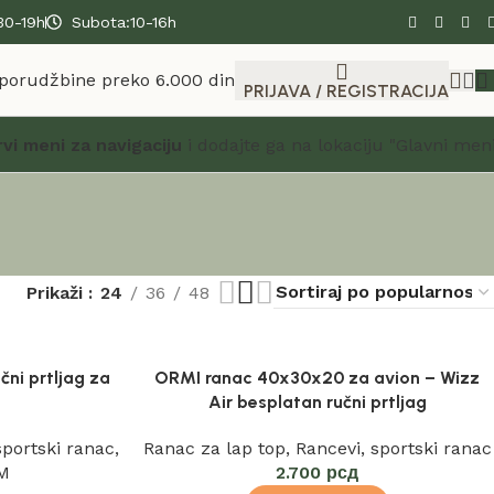
30-19h
Subota:10-16h
 porudžbine preko 6.000 din
PRIJAVA / REGISTRACIJA
rvi meni za navigaciju
i dodajte ga na lokaciju "Glavni meni
Prikaži
24
36
48
ni prtljag za
ORMI ranac 40x30x20 za avion – Wizz
p
Air besplatan ručni prtljag
sportski ranac
,
Ranac za lap top
,
Rancevi
,
sportski ranac
M
2.700
рсд