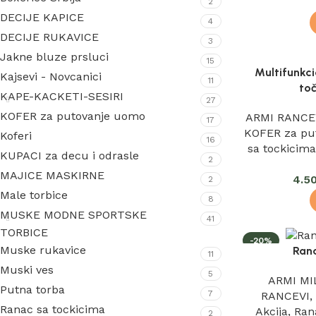
2
DECIJE KAPICE
4
DECIJE RUKAVICE
3
Jakne bluze prsluci
15
Multifunkci
Kajsevi - Novcanici
11
toč
KAPE-KACKETI-SESIRI
27
KOFER za putovanje uomo
ARMI RANCE
17
KOFER za pu
Koferi
16
sa tockicim
KUPACI za decu i odrasle
2
MAJICE MASKIRNE
4.5
2
Male torbice
8
MUSKE MODNE SPORTSKE
41
TORBICE
-20%
Muske rukavice
Ran
11
IZDVAJAMO
Muski ves
5
ARMI MI
Putna torba
7
RANCEVI
Ranac sa tockicima
Akcija
,
Ran
2