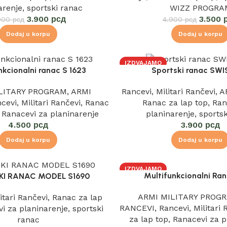
arenje
,
sportski ranac
WIZZ PROGRA
3.900
рсд
3.500
900
рсд
4.900
рсд
Dodaj u korpu
Dodaj u korpu
IZDVAJAMO
nkcionalni ranac S 1623
Sportski ranac SW
LITARY PROGRAM
,
ARMI
Rancevi
,
Militari Rančevi
,
A
cevi
,
Militari Rančevi
,
Ranac
Ranac za lap top
,
Ran
,
Ranacevi za planinarenje
planinarenje
,
sports
4.500
рсд
3.900
рсд
Dodaj u korpu
Dodaj u korpu
IZDVAJAMO
Multifunkcionalni Ra
I RANAC MODEL S1690
ARMI MILITARY PROG
itari Rančevi
,
Ranac za lap
RANCEVI
,
Rancevi
,
Militari
i za planinarenje
,
sportski
za lap top
,
Ranacevi za p
ranac