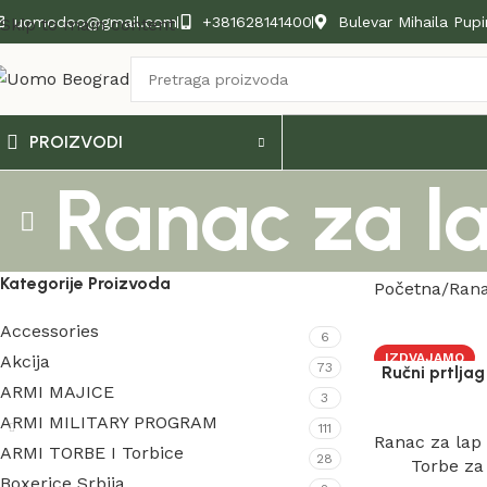
uomodoo@gmail.com
+381628141400
Bulevar Mihaila Pupi
Skip to main content
PROIZVODI
Ranac za l
Kategorije Proizvoda
Početna
Rana
Accessories
6
IZDVAJAMO
Akcija
73
Ručni prtlja
ARMI MAJICE
3
ARMI MILITARY PROGRAM
111
Ranac za lap
ARMI TORBE I Torbice
28
Torbe za
Boxerice Srbija