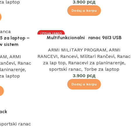
za laptop
3.900
рсд
Dodaj u korpu
IZDVAJAMO
Multifunkcionalni ranac 9613 USB
15 za laptop –
ow sistem
ARMI MILITARY PROGRAM
,
ARMI
RANCEVI
,
Rancevi
,
Militari Rančevi
,
Ranac
RAM
,
ARMI
za lap top
,
Ranacevi za planinarenje
,
 Rančevi
,
Ranac
sportski ranac
,
Torbe za laptop
laninarenje
,
3.900
рсд
za laptop
Dodaj u korpu
ack
sportski ranac