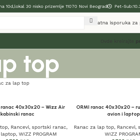
na 10d,lokal 30 nisko prizemlje 11070 Novi Beograd
Pet-Sub:10.
Besplatna isporuka za
Ovde kreirajte
p
ap top
c za lap top
g ranac 40x30x20 – Wizz Air
ORMI ranac 40x30x20 – ruč
kabinski ranac
avion i lapto
 top
,
Rancevi
,
sportski ranac
,
Ranac za lap top
,
Rancevi
,
 laptop
,
WIZZ PROGRAM
WIZZ PROGRA