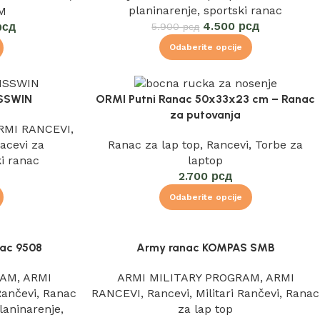
planinarenje
,
sportski ranac
M
4.500
рсд
рсд
5.900
рсд
Odaberite opcije
ISSWIN
ORMI Putni Ranac 50x33x23 cm – Ranac
za putovanja
RMI RANCEVI
,
acevi za
Ranac za lap top
,
Rancevi
,
Torbe za
ki ranac
laptop
2.700
рсд
Odaberite opcije
nac 9508
Army ranac KOMPAS SMB
RAM
,
ARMI
ARMI MILITARY PROGRAM
,
ARMI
 Rančevi
,
Ranac
RANCEVI
,
Rancevi
,
Militari Rančevi
,
Ranac
laninarenje
,
za lap top