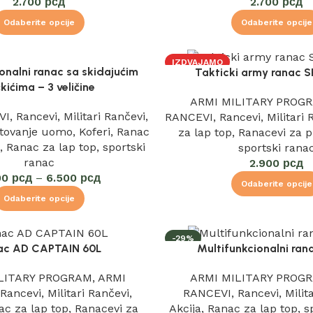
2.700
рсд
2.700
рсд
Odaberite opcije
Odaberite opcije
IZDVAJAMO
onalni ranac sa skidajućim
Takticki army ranac 
kićima – 3 veličine
ARMI MILITARY PROG
VI
,
Rancevi
,
Militari Rančevi
,
RANCEVI
,
Rancevi
,
Militari
tovanje uomo
,
Koferi
,
Ranac
za lap top
,
Ranacevi za p
a
,
Ranac za lap top
,
sportski
sportski rana
ranac
2.900
рсд
00
рсд
–
6.500
рсд
Odaberite opcije
Odaberite opcije
-29%
ac AD CAPTAIN 60L
Multifunkcionalni ran
IZDVAJAMO
LITARY PROGRAM
,
ARMI
ARMI MILITARY PROG
,
Rancevi
,
Militari Rančevi
,
RANCEVI
,
Rancevi
,
Milit
ac za lap top
,
Ranacevi za
Akcija
,
Ranac za lap top
,
s