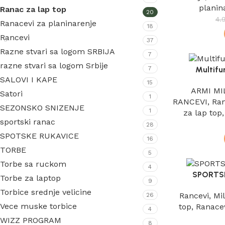
planin
Ranac za lap top
20
4.
Ranacevi za planinarenje
18
Rancevi
37
Razne stvari sa logom SRBIJA
7
razne stvari sa logom Srbije
7
Multifu
SALOVI I KAPE
15
ARMI MI
Satori
1
RANCEVI
,
Ran
SEZONSKO SNIZENJE
1
za lap top
sportski ranac
28
SPOTSKE RUKAVICE
16
TORBE
5
Torbe sa ruckom
4
SPORTSK
Torbe za laptop
9
Torbice srednje velicine
Rancevi
,
Mil
26
Vece muske torbice
top
,
Ranacev
4
WIZZ PROGRAM
8