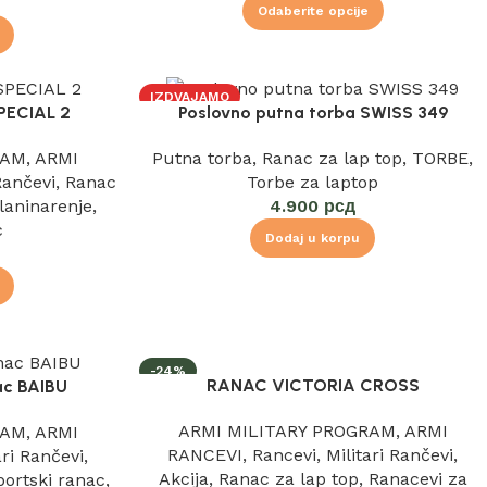
Odaberite opcije
IZDVAJAMO
SPECIAL 2
Poslovno putna torba SWISS 349
RAM
,
ARMI
Putna torba
,
Ranac za lap top
,
TORBE
,
 Rančevi
,
Ranac
Torbe za laptop
laninarenje
,
4.900
рсд
c
Dodaj u korpu
-24%
RANAC VICTORIA CROSS
ac BAIBU
IZDVAJAMO
ARMI MILITARY PROGRAM
,
ARMI
RAM
,
ARMI
RANCEVI
,
Rancevi
,
Militari Rančevi
,
ari Rančevi
,
Akcija
,
Ranac za lap top
,
Ranacevi za
portski ranac
,