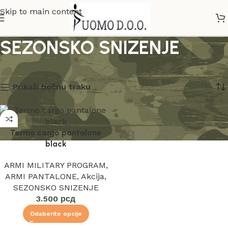
Skip to main content
SEZONSKO SNIZENJE
Početna
SEZONSKO SNIZENJE
Prikazan jedan rezultat
Prikaži bočnu traku
Termo cargo pantalone
black
ARMI MILITARY PROGRAM
,
ARMI PANTALONE
,
Akcija
,
SEZONSKO SNIZENJE
3.500
рсд
Odaberite opcije