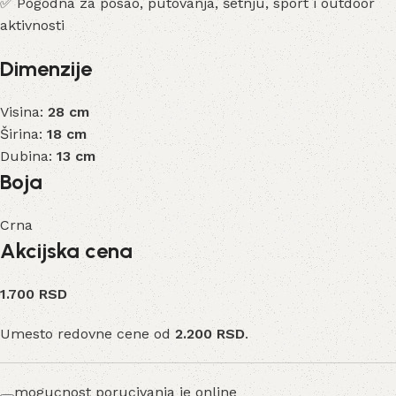
✅ Pogodna za posao, putovanja, šetnju, sport i outdoor
aktivnosti
Dimenzije
Visina:
28 cm
Širina:
18 cm
Dubina:
13 cm
Boja
Crna
Akcijska cena
1.700 RSD
Umesto redovne cene od
2.200 RSD
.
mogucnost porucivanja je online