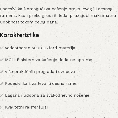
Podesivi kaiš omogućava nošenje preko levog ili desnog
ramena, kao i preko grudi ili leđa, pružajući maksimalnu
udobnost tokom celog dana.
Karakteristike
✅ Vodootporan 600D Oxford materijal
✅ MOLLE sistem za kačenje dodatne opreme
✅ Više praktičnih pregrada i džepova
✅ Podesivi kaiš za levo ili desno rame
✅ Lagana i udobna za svakodnevno nošenje
✅ Kvalitetni rajsferšlusi