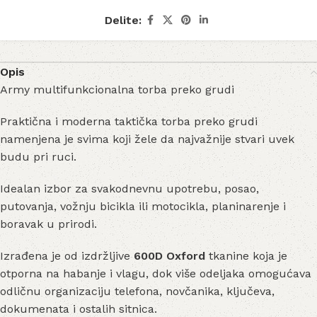
Delite:
Opis
Army multifunkcionalna torba preko grudi
Praktična i moderna taktička torba preko grudi
namenjena je svima koji žele da najvažnije stvari uvek
budu pri ruci.
Idealan izbor za svakodnevnu upotrebu, posao,
putovanja, vožnju bicikla ili motocikla, planinarenje i
boravak u prirodi.
Izrađena je od izdržljive
600D Oxford
tkanine koja je
otporna na habanje i vlagu, dok više odeljaka omogućava
odličnu organizaciju telefona, novčanika, ključeva,
dokumenata i ostalih sitnica.