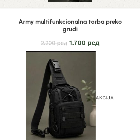
Army multifunkcionalna torba preko
grudi
1.700
рсд
2.200
рсд
AKCIJA