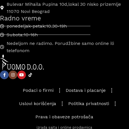
Bulevar Mihaila Pupina 10d,lokal 30 nisko prizemlje
11070 Novi Beograd
Radno vreme
ponedeljak-petak:10.30-19h
Subota:10-16h
Nedeljom ne radimo. Porudžbine samo online ili
telefonom
Podaci o firmi
Dostava i placanje
Uslovi korišćenja
Politika privatnosti
Prava i obaveze potrošača
izrada sajta i online prodavnica