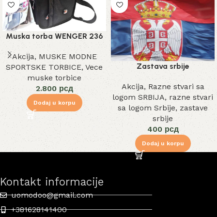
Muska torba WENGER 236
Akcija
,
MUSKE MODNE
Zastava srbije
SPORTSKE TORBICE
,
Vece
muske torbice
Akcija
,
Razne stvari sa
2.800
рсд
logom SRBIJA
,
razne stvari
Dodaj u korpu
sa logom Srbije
,
zastave
srbije
400
рсд
Dodaj u korpu
Kontakt informacije
uomodoo@gmail.com
+381628141400