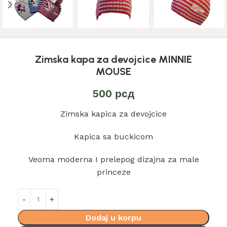
Zimska kapa za devojcice MINNIE
MOUSE
500
рсд
Zimska kapica za devojcice
Kapica sa buckicom
Veoma moderna I prelepog dizajna za male
princeze
Dodaj u korpu