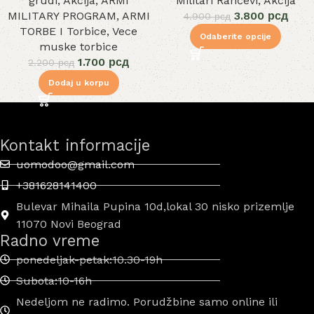
grudi
,
Akcija
,
ARMI
Militari Rančevi
,
Akcija
MILITARY PROGRAM
,
ARMI
3.800
рсд
4.900
рсд
TORBE I Torbice
,
Vece
Odaberite opcije
muske torbice
1.700
рсд
2.200
рсд
Dodaj u korpu
Kontakt informacije
uomodoo@gmail.com
+381628141400
Bulevar Mihaila Pupina 10d,lokal 30 nisko prizemlje
11070 Novi Beograd
Radno vreme
ponedeljak-petak:10.30-19h
Subota:10-16h
Nedeljom ne radimo. Porudžbine samo online ili