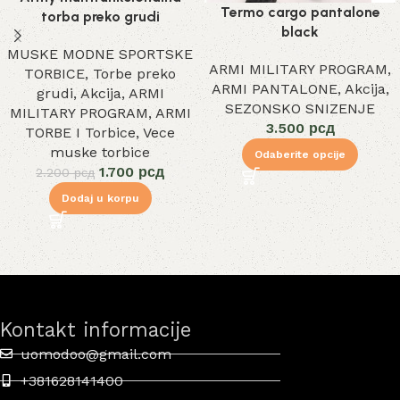
Termo cargo pantalone
torba preko grudi
black
MUSKE MODNE SPORTSKE
ARMI MILITARY PROGRAM
,
TORBICE
,
Torbe preko
ARMI PANTALONE
,
Akcija
,
grudi
,
Akcija
,
ARMI
SEZONSKO SNIZENJE
MILITARY PROGRAM
,
ARMI
3.500
рсд
TORBE I Torbice
,
Vece
muske torbice
Odaberite opcije
1.700
рсд
2.200
рсд
Dodaj u korpu
Kontakt informacije
uomodoo@gmail.com
+381628141400