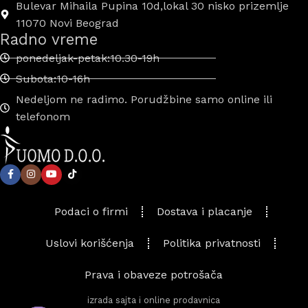
Bulevar Mihaila Pupina 10d,lokal 30 nisko prizemlje
11070 Novi Beograd
Radno vreme
ponedeljak-petak:10.30-19h
Subota:10-16h
Nedeljom ne radimo. Porudžbine samo online ili
telefonom
Podaci o firmi
Dostava i placanje
Uslovi korišćenja
Politika privatnosti
Prava i obaveze potrošača
izrada sajta i online prodavnica