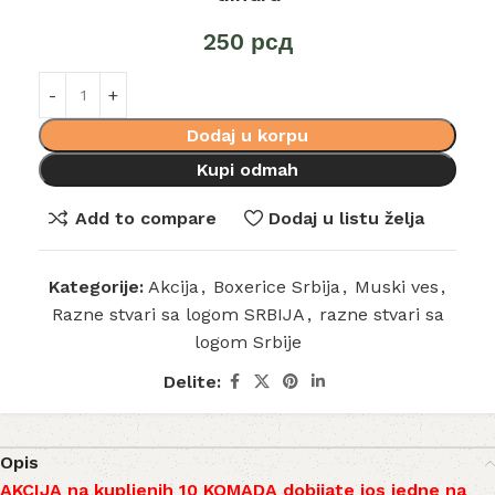
250
рсд
Dodaj u korpu
Kupi odmah
Add to compare
Dodaj u listu želja
Kategorije:
Akcija
,
Boxerice Srbija
,
Muski ves
,
Razne stvari sa logom SRBIJA
,
razne stvari sa
logom Srbije
Delite:
Opis
AKCIJA na kupljenih 10 KOMADA dobijate jos jedne na