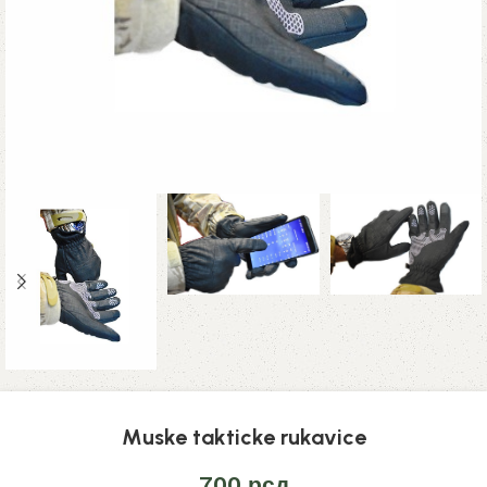
Muske takticke rukavice
700
рсд