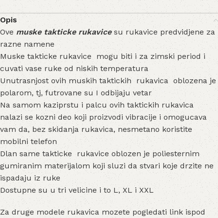
Opis
Ove
muske takticke rukavice
su rukavice predvidjene za
razne namene
Muske takticke rukavice mogu biti i za zimski period i
cuvati vase ruke od niskih temperatura
Unutrasnjost ovih muskih taktickih rukavica oblozena je
polarom, tj, futrovane su I odbijaju vetar
Na samom kaziprstu i palcu ovih taktickih rukavica
nalazi se kozni deo koji proizvodi vibracije i omogucava
vam da, bez skidanja rukavica, nesmetano koristite
mobilni telefon
Dlan same takticke rukavice oblozen je poliesternim
gumiranim materijalom koji sluzi da stvari koje drzite ne
ispadaju iz ruke
Dostupne su u tri velicine i to L, XL i XXL
Za druge modele rukavica mozete pogledati link ispod