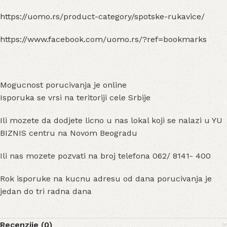
https://uomo.rs/product-category/spotske-rukavice/
https://www.facebook.com/uomo.rs/?ref=bookmarks
Mogucnost porucivanja je online
Isporuka se vrsi na teritoriji cele Srbije
Ili mozete da dodjete licno u nas lokal koji se nalazi u YU
BIZNIS centru na Novom Beogradu
Ili nas mozete pozvati na broj telefona 062/ 8141- 400
Rok isporuke na kucnu adresu od dana porucivanja je
jedan do tri radna dana
Recenzije (0)