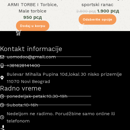
ARMI TORBE I Torbice
,
sportski ranac
Male torbice
1.900
рсд
2.800
рсд
950
рсд
Odaberite opcije
Dodaj u korpu
Kontakt informacije
uomodoo@gmail.com
+381628141400
Bulevar Mihaila Pupina 10d,lokal 30 nisko prizemlje
11070 Novi Beograd
Radno vreme
ponedeljak-petak:10.30-19h
Subota:10-16h
Nedeljom ne radimo. Porudžbine samo online ili
telefonom