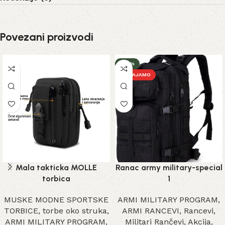
Povezani proizvodi
-32%
IZDVAJAMO
Mala takticka MOLLE
Ranac army military-special
torbica
1
MUSKE MODNE SPORTSKE
ARMI MILITARY PROGRAM
,
TORBICE
,
torbe oko struka
,
ARMI RANCEVI
,
Rancevi
,
ARMI MILITARY PROGRAM
,
Militari Rančevi
,
Akcija
,