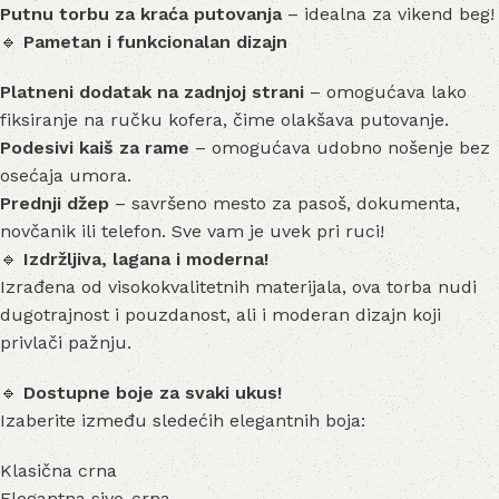
Putnu torbu za kraća putovanja
– idealna za vikend beg!
🔹
Pametan i funkcionalan dizajn
Platneni dodatak na zadnjoj strani
– omogućava lako
fiksiranje na ručku kofera, čime olakšava putovanje.
Podesivi kaiš za rame
– omogućava udobno nošenje bez
osećaja umora.
Prednji džep
– savršeno mesto za pasoš, dokumenta,
novčanik ili telefon. Sve vam je uvek pri ruci!
🔹
Izdržljiva, lagana i moderna!
Izrađena od visokokvalitetnih materijala, ova torba nudi
dugotrajnost i pouzdanost, ali i moderan dizajn koji
privlači pažnju.
🔹
Dostupne boje za svaki ukus!
Izaberite između sledećih elegantnih boja:
Klasična crna
Elegantna sivo-crna