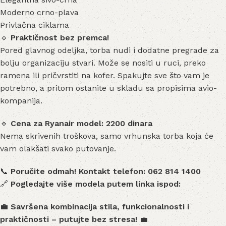
Moderno crno-plava
Privlačna ciklama
🔹
Praktičnost bez premca!
Pored glavnog odeljka, torba nudi i dodatne pregrade za
bolju organizaciju stvari. Može se nositi u ruci, preko
ramena ili pričvrstiti na kofer. Spakujte sve što vam je
potrebno, a pritom ostanite u skladu sa propisima avio-
kompanija.
🔹
Cena za Ryanair model: 2200 dinara
Nema skrivenih troškova, samo vrhunska torba koja će
vam olakšati svako putovanje.
📞
Poručite odmah! Kontakt telefon: 062 814 1400
🔗
Pogledajte više modela putem linka ispod:
💼
Savršena kombinacija stila, funkcionalnosti i
praktičnosti – putujte bez stresa!
💼