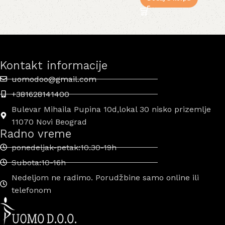
Kontakt informacije
uomodoo@gmail.com
+381628141400
Bulevar Mihaila Pupina 10d,lokal 30 nisko prizemlje
11070 Novi Beograd
Radno vreme
ponedeljak-petak:10.30-19h
Subota:10-16h
Nedeljom ne radimo. Porudžbine samo online ili
telefonom