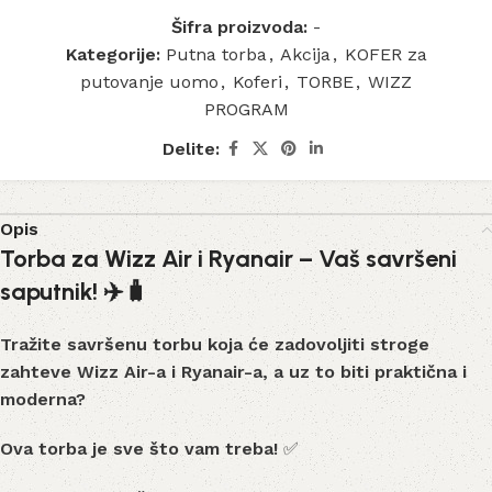
Šifra proizvoda:
-
Kategorije:
Putna torba
,
Akcija
,
KOFER za
putovanje uomo
,
Koferi
,
TORBE
,
WIZZ
PROGRAM
Delite:
Opis
Torba za Wizz Air i Ryanair – Vaš savršeni
saputnik! ✈️🧳
Tražite savršenu torbu koja će zadovoljiti stroge
zahteve Wizz Air-a i Ryanair-a, a uz to biti praktična i
moderna?
Ova torba je sve što vam treba!
✅