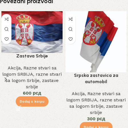
Povezani proizvodi
Zastava Srbije
Akcija
,
Razne stvari sa
logom SRBIJA
,
razne stvari
Srpska zastavica za
sa logom Srbije
,
zastave
automobil
srbije
600
рсд
Akcija
,
Razne stvari sa
logom SRBIJA
,
razne stvari
Dodaj u korpu
sa logom Srbije
,
zastave
srbije
300
рсд
Dodaj u korpu