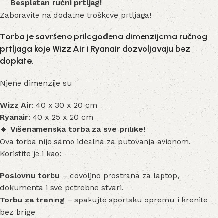
🔹
Besplatan ručni prtljag!
Zaboravite na dodatne troškove prtljaga!
Torba je savršeno prilagođena dimenzijama ručnog
prtljaga koje Wizz Air i Ryanair dozvoljavaju bez
doplate.
Njene dimenzije su:
Wizz Air
: 40 x 30 x 20 cm
Ryanair
: 40 x 25 x 20 cm
🔹
Višenamenska torba za sve prilike!
Ova torba nije samo idealna za putovanja avionom.
Koristite je i kao:
Poslovnu torbu
– dovoljno prostrana za laptop,
dokumenta i sve potrebne stvari.
Torbu za trening
– spakujte sportsku opremu i krenite
bez brige.