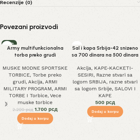
Recenzije (0)
Povezani proizvodi
-23%
Army multifunkcionalna
Sal i kapa Srbija-42 snizeno
torba preko grudi
sa 700 dinara na 500 dinara
MUSKE MODNE SPORTSKE
Akcija
,
KAPE-KACKETI-
TORBICE
,
Torbe preko
SESIRI
,
Razne stvari sa
grudi
,
Akcija
,
ARMI
logom SRBIJA
,
razne stvari
MILITARY PROGRAM
,
ARMI
sa logom Srbije
,
SALOVI I
TORBE I Torbice
,
Vece
KAPE
muske torbice
500
рсд
1.700
рсд
2.200
рсд
Dodaj u korpu
Dodaj u korpu