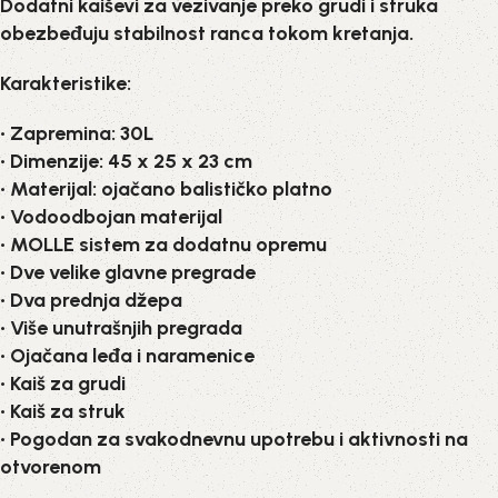
Dodatni kaiševi za vezivanje preko grudi i struka
obezbeđuju stabilnost ranca tokom kretanja.
Karakteristike:
• Zapremina: 30L
• Dimenzije: 45 x 25 x 23 cm
• Materijal: ojačano balističko platno
• Vodoodbojan materijal
• MOLLE sistem za dodatnu opremu
• Dve velike glavne pregrade
• Dva prednja džepa
• Više unutrašnjih pregrada
• Ojačana leđa i naramenice
• Kaiš za grudi
• Kaiš za struk
• Pogodan za svakodnevnu upotrebu i aktivnosti na
otvorenom