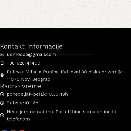
Kontakt informacije
uomodoo@gmail.com
+381628141400
Bulevar Mihaila Pupina 10d,lokal 30 nisko prizemlje
11070 Novi Beograd
Radno vreme
ponedeljak-petak:10.30-19h
Subota:10-16h
Nedeljom ne radimo. Porudžbine samo online ili
telefonom