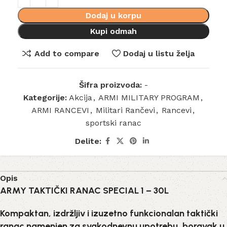
Dodaj u korpu
Kupi odmah
Add to compare
Dodaj u listu želja
Šifra proizvoda:
-
Kategorije:
Akcija
,
ARMI MILITARY PROGRAM
,
ARMI RANCEVI
,
Militari Rančevi
,
Rancevi
,
sportski ranac
Delite:
Opis
ARMY TAKTIČKI RANAC SPECIAL 1 – 30L
Kompaktan, izdržljiv i izuzetno funkcionalan taktički
ranac namenjen za svakodnevnu upotrebu, boravak u