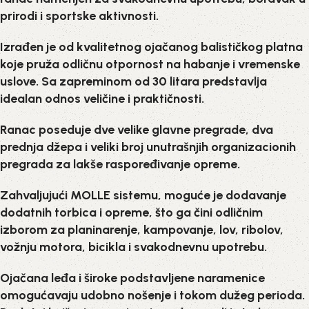
prirodi i sportske aktivnosti.
Izrađen je od kvalitetnog ojačanog balističkog platna
koje pruža odličnu otpornost na habanje i vremenske
uslove. Sa zapreminom od 30 litara predstavlja
idealan odnos veličine i praktičnosti.
Ranac poseduje dve velike glavne pregrade, dva
prednja džepa i veliki broj unutrašnjih organizacionih
pregrada za lakše raspoređivanje opreme.
Zahvaljujući MOLLE sistemu, moguće je dodavanje
dodatnih torbica i opreme, što ga čini odličnim
izborom za planinarenje, kampovanje, lov, ribolov,
vožnju motora, bicikla i svakodnevnu upotrebu.
Ojačana leđa i široke podstavljene naramenice
omogućavaju udobno nošenje i tokom dužeg perioda.