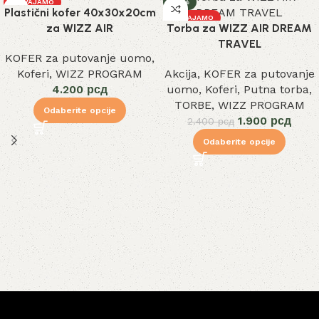
IZDVAJAMO
-21%
Plastični kofer 40x30x20cm
IZDVAJAMO
za WIZZ AIR
Torba za WIZZ AIR DREAM
TRAVEL
KOFER za putovanje uomo
,
Koferi
,
WIZZ PROGRAM
Akcija
,
KOFER za putovanje
4.200
рсд
uomo
,
Koferi
,
Putna torba
,
TORBE
,
WIZZ PROGRAM
Odaberite opcije
1.900
рсд
2.400
рсд
Odaberite opcije