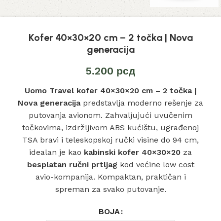
Kofer 40×30×20 cm – 2 točka | Nova
generacija
5.200
рсд
Uomo Travel kofer 40×30×20 cm – 2 točka |
Nova generacija
predstavlja moderno rešenje za
putovanja avionom. Zahvaljujući uvučenim
točkovima, izdržljivom ABS kućištu, ugrađenoj
TSA bravi i teleskopskoj ručki visine do 94 cm,
idealan je kao
kabinski kofer 40×30×20
za
besplatan ručni prtljag
kod većine low cost
avio-kompanija. Kompaktan, praktičan i
spreman za svako putovanje.
BOJA