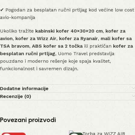
✔ Pogodan za besplatan ručni prtljag kod većine low cost
avio-kompanija
Ukoliko tražite
kabinski kofer 40×30×20 cm
,
kofer za
avion
,
kofer za Wizz Air
,
kofer za Ryanair
,
mali kofer sa
TSA bravom
,
ABS kofer sa 2 točka
ili praktičan
kofer za
besplatan ručni prtljag
, Uomo Travel predstavlja
pouzdano i moderno rešenje koje spaja kvalitet,
funkcionalnost i savremen dizajn.
Dodatne informacije
Recenzije (0)
Povezani proizvodi