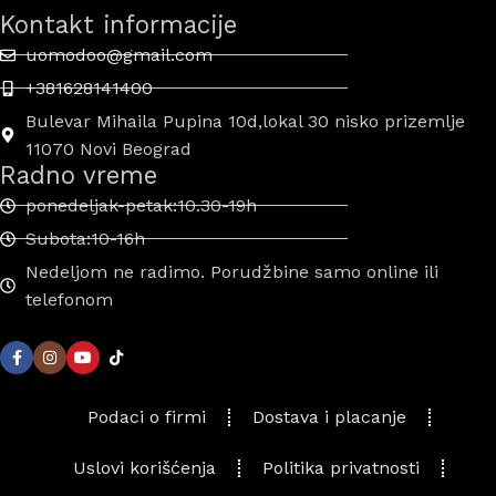
Kontakt informacije
uomodoo@gmail.com
+381628141400
Bulevar Mihaila Pupina 10d,lokal 30 nisko prizemlje
11070 Novi Beograd
Radno vreme
ponedeljak-petak:10.30-19h
Subota:10-16h
Nedeljom ne radimo. Porudžbine samo online ili
telefonom
Podaci o firmi
Dostava i placanje
Uslovi korišćenja
Politika privatnosti