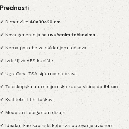
Prednosti
✔ Dimenzije:
40×30×20 cm
✔ Nova generacija sa
uvučenim točkovima
✔ Nema potrebe za skidanjem točkova
✔ Izdržljivo ABS kućište
✔ Ugrađena TSA sigurnosna brava
✔ Teleskopska aluminijumska ručka visine do
94 cm
✔ Kvalitetni i tihi točkovi
✔ Moderan i elegantan dizajn
✔ Idealan kao kabinski kofer za putovanje avionom