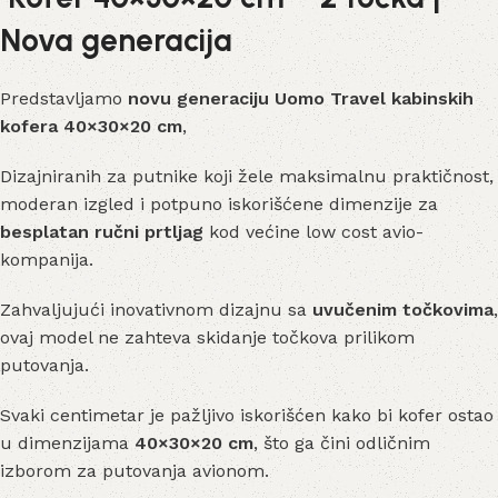
Nova generacija
Predstavljamo
novu generaciju Uomo Travel kabinskih
kofera 40×30×20 cm
,
Dizajniranih za putnike koji žele maksimalnu praktičnost,
moderan izgled i potpuno iskorišćene dimenzije za
besplatan ručni prtljag
kod većine low cost avio-
kompanija.
Zahvaljujući inovativnom dizajnu sa
uvučenim točkovima
,
ovaj model ne zahteva skidanje točkova prilikom
putovanja.
Svaki centimetar je pažljivo iskorišćen kako bi kofer ostao
u dimenzijama
40×30×20 cm
, što ga čini odličnim
izborom za putovanja avionom.