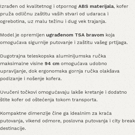
Izrađen od kvalitetnog i otpornog
ABS materijala
, kofer
pruža odličnu zaštitu vaših stvari od udaraca i
ogrebotina, uz malu težinu i dug vek trajanja.
Model je opremljen
ugrađenom TSA bravom
koja
omogućava sigurnije putovanje i zaštitu vašeg prtljaga.
Dugotrajna teleskopska aluminijumska ručka
maksimalne visine
94 cm
omogućava udobno
upravljanje, dok ergonomska gornja ručka olakšava
podizanje i nošenje kofera.
Uvučeni točkovi omogućavaju lakše kretanje i dodatno
štite kofer od oštećenja tokom transporta.
Kompaktne dimenzije čine ga idealnim za kraća
putovanja, vikend odmore, poslovna putovanja i city break
destinacije.