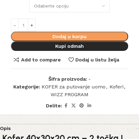
Dodaj u korpu
Kupi odmah
Add to compare
Dodaj u listu želja
Šifra proizvoda:
-
Kategorije:
KOFER za putovanje uomo
,
Koferi
,
WIZZ PROGRAM
Delite:
Opis
Kofer 40×30×20 cm – 2 točka |