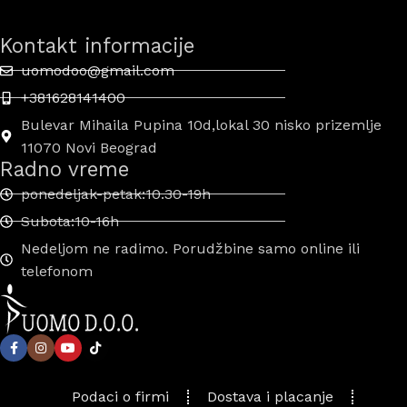
Kontakt informacije
uomodoo@gmail.com
+381628141400
Bulevar Mihaila Pupina 10d,lokal 30 nisko prizemlje
11070 Novi Beograd
Radno vreme
ponedeljak-petak:10.30-19h
Subota:10-16h
Nedeljom ne radimo. Porudžbine samo online ili
telefonom
Podaci o firmi
Dostava i placanje