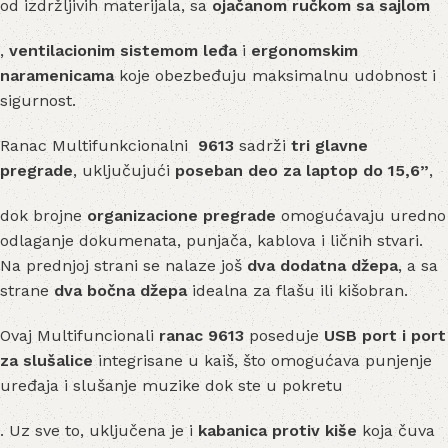
od izdržljivih materijala, sa
ojačanom ručkom sa sajlom
,
ventilacionim sistemom leđa
i
ergonomskim
naramenicama
koje obezbeđuju maksimalnu udobnost i
sigurnost.
Ranac Multifunkcionalni
9613
sadrži
tri glavne
pregrade
, uključujući
poseban deo za laptop do 15,6”
,
dok brojne
organizacione pregrade
omogućavaju uredno
odlaganje dokumenata, punjača, kablova i ličnih stvari.
Na prednjoj strani se nalaze još
dva dodatna džepa
, a sa
strane
dva bočna džepa
idealna za flašu ili kišobran.
Ovaj Multifuncionali
ranac 9613
poseduje
USB port i port
za slušalice
integrisane u kaiš, što omogućava punjenje
uređaja i slušanje muzike dok ste u pokretu
. Uz sve to, uključena je i
kabanica protiv kiše
koja čuva