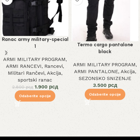
Ranac army military-special
Termo cargo pantalone
1
black
ARMI MILITARY PROGRAM
,
ARMI MILITARY PROGRAM
,
ARMI RANCEVI
,
Rancevi
,
ARMI PANTALONE
,
Akcija
,
Militari Rančevi
,
Akcija
,
SEZONSKO SNIZENJE
sportski ranac
3.500
рсд
1.900
рсд
2.800
рсд
Odaberite opcije
Odaberite opcije