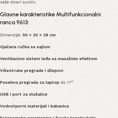
vaše stvari suvim.
Glavne karakteristike Multifunkcionalni
ranca 9613:
Dimenzije:
50 × 30 × 28 cm
Ojačana ručka sa sajlom
Ventilacioni sistem leđa sa masažnim efektom
Višestruke pregrade i džepovi
Posebna pregrada za laptop
do 17”
USB i port za slušalice
Vodootporni materijali i kabanica
Ergonomske naramenice i čvrsta konstrukcija