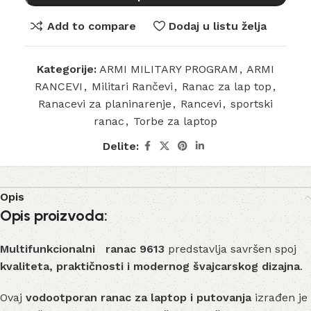
Add to compare
Dodaj u listu želja
Kategorije:
ARMI MILITARY PROGRAM
,
ARMI
RANCEVI
,
Militari Rančevi
,
Ranac za lap top
,
Ranacevi za planinarenje
,
Rancevi
,
sportski
ranac
,
Torbe za laptop
Delite:
Opis
Opis proizvoda:
Multifunkcionalni ranac 9613
predstavlja savršen spoj
kvaliteta, praktičnosti i modernog švajcarskog dizajna
.
Ovaj
vodootporan ranac za laptop i putovanja
izrađen je