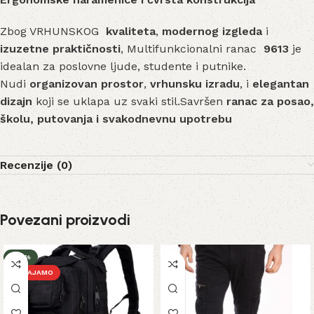
Zbog VRHUNSKOG
kvaliteta
,
modernog izgleda
i
izuzetne praktičnosti
, Multifunkcionalni ranac
9613
je
idealan za poslovne ljude, studente i putnike.
Nudi
organizovan prostor
,
vrhunsku izradu
, i
elegantan
dizajn
koji se uklapa uz svaki stil.Savršen
ranac za posao,
školu, putovanja i svakodnevnu upotrebu
Recenzije (0)
Povezani proizvodi
-32%
IZDVAJAMO