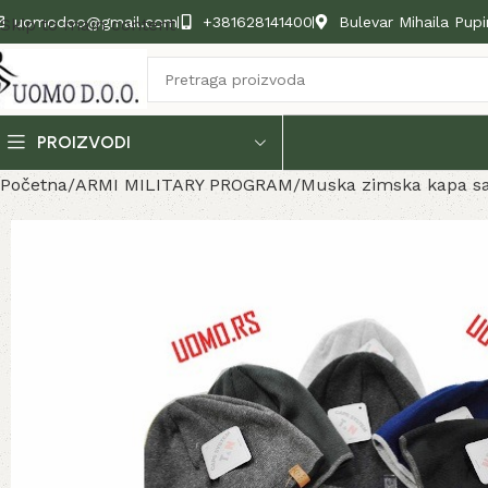
uomodoo@gmail.com
+381628141400
Bulevar Mihaila Pupi
Skip to main content
PROIZVODI
Početna
ARMI MILITARY PROGRAM
Muska zimska kapa s