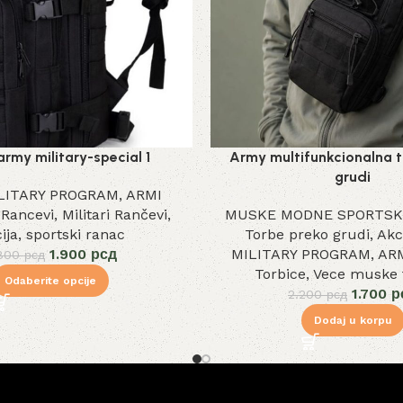
rmy military-special 1
Army multifunkcionalna 
grudi
LITARY PROGRAM
,
ARMI
,
Rancevi
,
Militari Rančevi
,
MUSKE MODNE SPORTSK
ija
,
sportski ranac
Torbe preko grudi
,
Akc
1.900
рсд
MILITARY PROGRAM
,
ARM
.800
рсд
Torbice
,
Vece muske 
Odaberite opcije
1.700
р
2.200
рсд
Dodaj u korpu