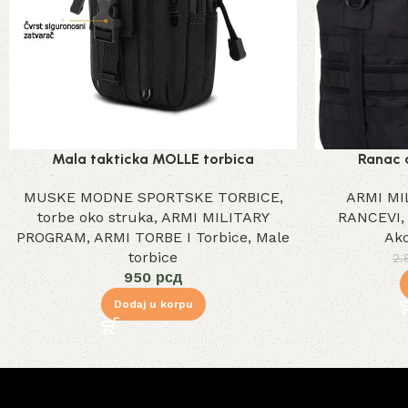
Mala takticka MOLLE torbica
Ranac a
MUSKE MODNE SPORTSKE TORBICE
,
ARMI MI
torbe oko struka
,
ARMI MILITARY
RANCEVI
PROGRAM
,
ARMI TORBE I Torbice
,
Male
Akc
torbice
2
950
рсд
Dodaj u korpu