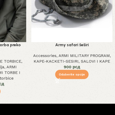
torba preko
Army safari šeširi
Accessories
,
ARMI MILITARY PROGRAM
,
E TORBICE
,
KAPE-KACKETI-SESIRI
,
SALOVI I KAPE
ija
,
ARMI
900
рсд
I TORBE I
Odaberite opcije
torbice
сд