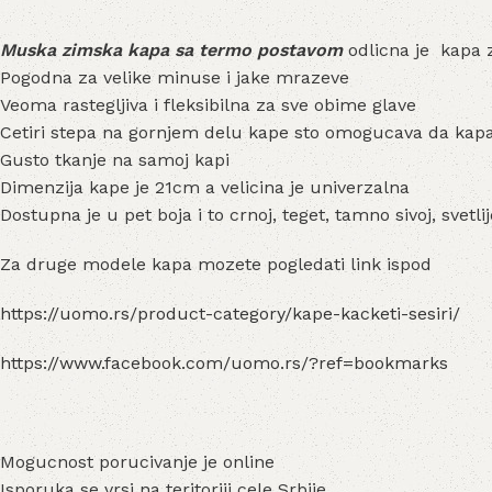
Muska zimska kapa sa termo postavom
odlicna je kapa 
Pogodna za velike minuse i jake mrazeve
Veoma rastegljiva i fleksibilna za sve obime glave
Cetiri stepa na gornjem delu kape sto omogucava da kapa
Gusto tkanje na samoj kapi
Dimenzija kape je 21cm a velicina je univerzalna
Dostupna je u pet boja i to crnoj, teget, tamno sivoj, svetlije
Za druge modele kapa mozete pogledati link ispod
https://uomo.rs/product-category/kape-kacketi-sesiri/
https://www.facebook.com/uomo.rs/?ref=bookmarks
Mogucnost porucivanje je online
Isporuka se vrsi na teritoriji cele Srbije