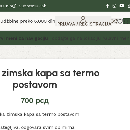
30-19h
Subota:10-16h
rudžbine preko 6.000 din
PRIJAVA / REGISTRACIJA
rvi meni za navigaciju
i dodajte ga na lokaciju "Glavni meni
zimska kapa sa termo
postavom
700
рсд
ka zimska kapa sa termo postavom
stegljiva, odgovara svim obimima