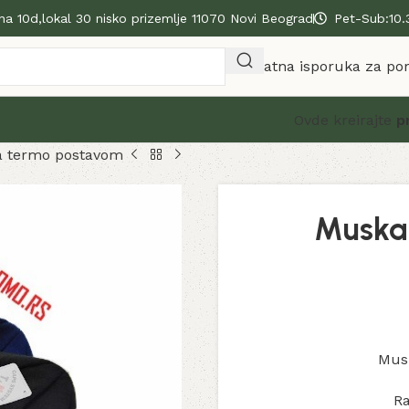
na 10d,lokal 30 nisko prizemlje 11070 Novi Beograd
Pet-Sub:10.
Besplatna isporuka za po
Ovde kreirajte
p
a termo postavom
Muska 
Mus
Ra