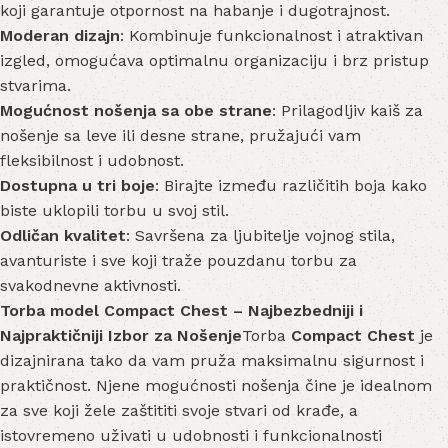
koji garantuje otpornost na habanje i dugotrajnost.
Moderan dizajn
: Kombinuje funkcionalnost i atraktivan
izgled, omogućava optimalnu organizaciju i brz pristup
stvarima.
Mogućnost nošenja sa obe strane
: Prilagodljiv kaiš za
nošenje sa leve ili desne strane, pružajući vam
fleksibilnost i udobnost.
Dostupna u tri boje
: Birajte između različitih boja kako
biste uklopili torbu u svoj stil.
Odličan kvalitet
: Savršena za ljubitelje vojnog stila,
avanturiste i sve koji traže pouzdanu torbu za
svakodnevne aktivnosti.
Torba model Compact Chest – Najbezbedniji i
Najpraktičniji Izbor za Nošenje
Torba
Compact Chest
je
dizajnirana tako da vam pruža maksimalnu sigurnost i
praktičnost. Njene mogućnosti nošenja čine je idealnom
za sve koji žele zaštititi svoje stvari od krađe, a
istovremeno uživati u udobnosti i funkcionalnosti