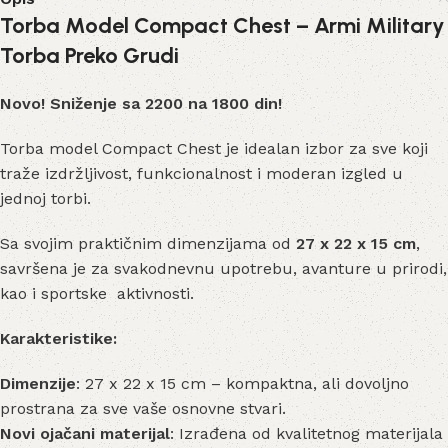
Torba Model Compact Chest – Armi Military
Torba Preko Grudi
Novo! Sniženje sa 2200 na 1800 din!
Torba model Compact Chest je idealan izbor za sve koji
traže izdržljivost, funkcionalnost i moderan izgled u
jednoj torbi.
Sa svojim praktičnim dimenzijama od
27 x 22 x 15 cm
,
savršena je za svakodnevnu upotrebu, avanture u prirodi,
kao i sportske aktivnosti.
Karakteristike:
Dimenzije
: 27 x 22 x 15 cm – kompaktna, ali dovoljno
prostrana za sve vaše osnovne stvari.
Novi ojačani materijal
: Izrađena od kvalitetnog materijala