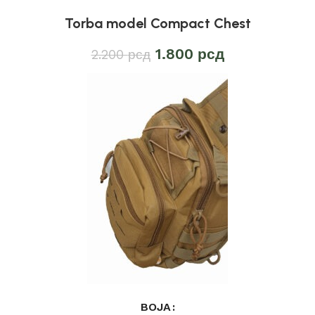
Torba model Compact Chest
1.800
рсд
2.200
рсд
BOJA