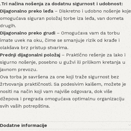
.
Tri načina nošenja za dodatnu sigurnost i udobnost:
Dijagonalno preko leđa
– Diskretno i udobno nošenje koje
omogućava siguran položaj torbe iza leđa, van dometa
drugih.
Dijagonalno preko grudi
– Omogućava vam da torbu
imate uvek na oku, čime se smanjuje rizik od krađe i
olakšava brz pristup stvarima.
Prednji dijagonalni položaj
– Praktično rešenje za lako i
sigurno nošenje, posebno u gužvi ili prilikom kretanja u
javnom prevozu.
Ova torba je savršena za one koji traže sigurnost bez
žrtvovanja praktičnosti. Sa podesivim kaišem, možete je
nositi na način koji vam najviše odgovara, dok više
džepova i pregrada omogućava optimalnu organizaciju
svih vaših potrepština.
Dodatne informacije