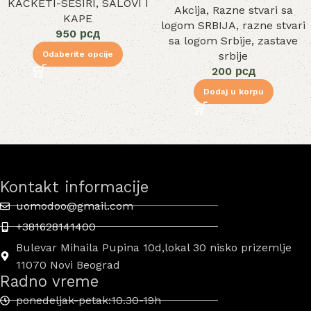
KACKETI-SESIRI
,
SALOVI I
Akcija
,
Razne stvari sa
KAPE
logom SRBIJA
,
razne stvari
950
рсд
sa logom Srbije
,
zastave
srbije
Odaberite opcije
200
рсд
Dodaj u korpu
Kontakt informacije
uomodoo@gmail.com
+381628141400
Bulevar Mihaila Pupina 10d,lokal 30 nisko prizemlje
11070 Novi Beograd
Radno vreme
ponedeljak-petak:10.30-19h