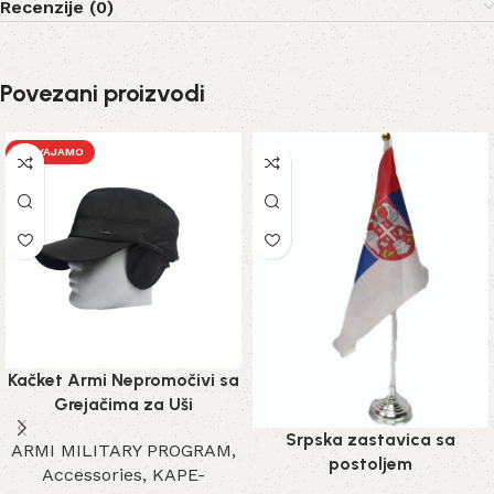
Recenzije (0)
Povezani proizvodi
IZDVAJAMO
Kačket Armi Nepromočivi sa
Grejačima za Uši
Srpska zastavica sa
ARMI MILITARY PROGRAM
,
postoljem
Accessories
,
KAPE-