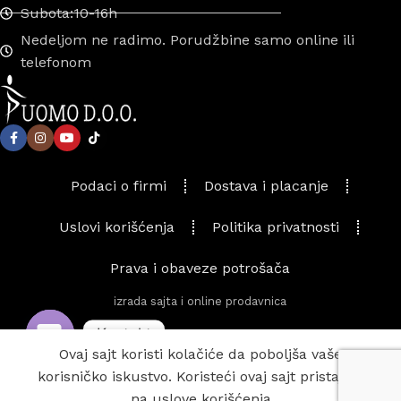
Subota:10-16h
Nedeljom ne radimo. Porudžbine samo online ili
telefonom
Podaci o firmi
Dostava i placanje
Uslovi korišćenja
Politika privatnosti
Prava i obaveze potrošača
izrada sajta i online prodavnica
Kontakt
Ovaj sajt koristi kolačiće da poboljša vaše
Torba
Odaberi
Kupi
2.200
рсд
korisničko iskustvo. Koristeći ovaj sajt pristajete
model
0
Open
Compact
1.800
рсд
opcije
odmah
na uslove korišćenja