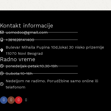
Kontakt informacije
uomodoo@gmail.com
+381628141400
Bulevar Mihaila Pupina 10d,lokal 30 nisko prizemlje
11070 Novi Beograd
Radno vreme
ponedeljak-petak:10.30-19h
Subota:10-16h
Nedeljom ne radimo. Porudžbine samo online ili
telefonom