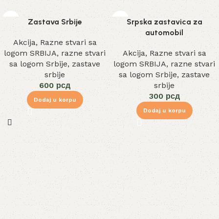
Zastava Srbije
Srpska zastavica za
automobil
Akcija
,
Razne stvari sa
logom SRBIJA
,
razne stvari
Akcija
,
Razne stvari sa
sa logom Srbije
,
zastave
logom SRBIJA
,
razne stvari
srbije
sa logom Srbije
,
zastave
600
рсд
srbije
300
рсд
Dodaj u korpu
Dodaj u korpu