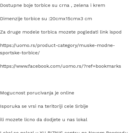
Dostupne boje torbice su crna , zelena i krem
Dimenzije torbice su :20cmx15cmx3 cm
Za druge modele torbica mozete pogledati link ispod
https://uomo.rs/product-category/muske-modne-
sportske-torbice/
https://www.facebook.com/uomo.rs/?ref=bookmarks
Mogucnost porucivanja je online
Isporuka se vrsi na teritoriji cele Srbije
ili mozete licno da dodjete u nas lokal
Lokal se nalazi u YU BIZNIS centru na Novom Beogradu