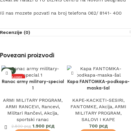
Ili nas mozete pozvati na broj telefona 062/ 8141- 400
Recenzije (0)
Povezani proizvodi
-32%
IZDVAJAMO
Ranac army military-special
Kapa FANTOMKA-podkapa-
1
maska-šal
ARMI MILITARY PROGRAM
,
KAPE-KACKETI-SESIRI
,
ARMI RANCEVI
,
Rancevi
,
FANTOMKE
,
Akcija
,
ARMI
Militari Rančevi
,
Akcija
,
MILITARY PROGRAM
,
sportski ranac
SALOVI I KAPE
1.900
рсд
700
рсд
2.800
рсд