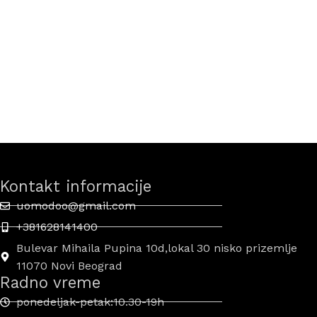
Kontakt informacije
uomodoo@gmail.com
+381628141400
Bulevar Mihaila Pupina 10d,lokal 30 nisko prizemlje
11070 Novi Beograd
Radno vreme
ponedeljak-petak:10.30-19h