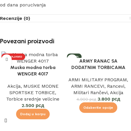
od dana porucivanja
Recenzije (0)
Povezani proizvodi
IZDVAJAMO
-22%
ARMY RANAC SA
Muska modna torba
DODATNIM TORBICAMA
WENGER 4017
ARMI MILITARY PROGRAM
,
Akcija
,
MUSKE MODNE
ARMI RANCEVI
,
Rancevi
,
SPORTSKE TORBICE
,
Militari Rančevi
,
Akcija
Torbice srednje velicine
3.800
рсд
4.900
рсд
2.500
рсд
Odaberite opcije
Dodaj u korpu