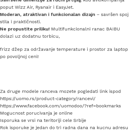
poput Wizz Air, Ryanair i EasyJet.
Moderan, atraktivan i funkcionalan dizajn
– savršen spoj
stila i praktičnosti.
Ne propustite priliku!
Multifunkcionalni ranac BAIBU
dolazi uz dodatnu torbicu,
frizz džep za održavanje temperature i prostor za laptop
po povoljnoj ceni!
Za druge modele ranceva mozete pogledati link ispod
https://uomo.rs/product-category/rancevi/
https://www.facebook.com/uomodoo/?ref=bookmarks
Mogucnost porucivanja je online
Isporuka se vrsi na teritoriji cele Srbije
Rok isporuke je jedan do tri radna dana na kucnu adresu