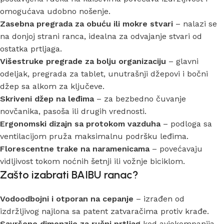
omogućava udobno nošenje.
Zasebna pregrada za obuću ili mokre stvari
– nalazi se
na donjoj strani ranca, idealna za odvajanje stvari od
ostatka prtljaga.
Višestruke pregrade za bolju organizaciju
– glavni
odeljak, pregrada za tablet, unutrašnji džepovi i bočni
džep sa alkom za ključeve.
Skriveni džep na leđima
– za bezbedno čuvanje
novčanika, pasoša ili drugih vrednosti.
Ergonomski dizajn sa protokom vazduha
– podloga sa
ventilacijom pruža maksimalnu podršku leđima.
Florescentne trake na naramenicama
– povećavaju
vidljivost tokom noćnih šetnji ili vožnje biciklom.
Zašto izabrati BAIBU ranac?
Vodoodbojni i otporan na cepanje
– izrađen od
izdržljivog najlona sa patent zatvaračima protiv krađe.
Savršene dimenzije za ručni prtljag
kod aviokompanija