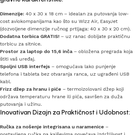
Dimenzije:
40 x 30 x 18 cm – idealan za putovanja low-
cost aviokompanijama kao što su Wizz Air, EasyJet
(dozvoljene dimenzije ručnog prtljaga: 40 x 30 x 20 cm).
Dodatna torbica GRATIS!
– uz ranac dobijate praktičnu
torbicu za sitnice.
Prostor za laptop do 15,6 inča
– obložena pregrada koja
štiti vaš uređaj.
Spoljni USB interfejs
– omogućava lako punjenje
telefona i tableta bez otvaranja ranca, uz ugrađeni USB
kabl.
Frizz džep za hranu i piće
– termoizolovani džep koji
održava temperaturu hrane ili pića, savršen za duža
putovanja i užinu.
Inovativan Dizajn za Praktičnost i Udobnost:
Ručka za nošenje integrisana u naramenice
–
postavljena ručka na kaiševima povećava izdržljivost i