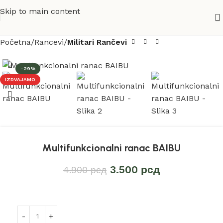
Skip to main content
Početna
Rancevi
Militari Rančevi
-29%
IZDVAJAMO
Multifunkcionalni ranac BAIBU
3.500
рсд
4.900
рсд