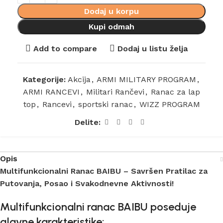
Dodaj u korpu
Kupi odmah
Add to compare
Dodaj u listu želja
Kategorije:
Akcija
,
ARMI MILITARY PROGRAM
,
ARMI RANCEVI
,
Militari Rančevi
,
Ranac za lap
top
,
Rancevi
,
sportski ranac
,
WIZZ PROGRAM
Delite:
Opis
Multifunkcionalni Ranac BAIBU – Savršen Pratilac za
Putovanja, Posao i Svakodnevne Aktivnosti!
Multifunkcionalni ranac BAIBU poseduje
glavne karakteristike: