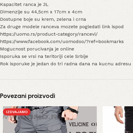
Kapacitet ranca je 3L
Dimenzije su 44,5cm x 17cm x 4cm
Dostupne boje su krem, zelena i crna
Za druge modele ranceva mozete pogledati link ispod
https://uomo.rs/product-category/rancevi/
https://www.facebook.com/uomodoo/?ref=bookmarks
Mogucnost porucivanja je online
Isporuka se vrsi na teritoriji cele Srbije
Rok isporuke je jedan do tri radna dana na kucnu adresu
Povezani proizvodi
IZDVAJAMO