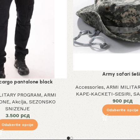
Army safari šeši
cargo pantalone black
Accessories
,
ARMI MILITA
KAPE-KACKETI-SESIRI
,
SA
LITARY PROGRAM
,
ARMI
900
рсд
ONE
,
Akcija
,
SEZONSKO
SNIZENJE
Odaberite opcije
3.500
рсд
Odaberite opcije