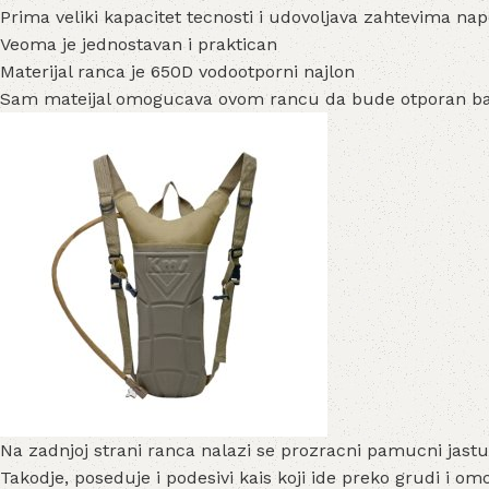
Prima veliki kapacitet tecnosti i udovoljava zahtevima nap
Veoma je jednostavan i praktican
Materijal ranca je 650D vodootporni najlon
Sam mateijal omogucava ovom rancu da bude otporan ba
Na zadnjoj strani ranca nalazi se prozracni pamucni jas
Takodje, poseduje i podesivi kais koji ide preko grudi i 