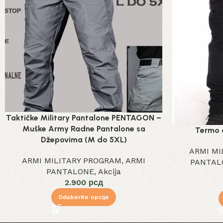
Taktičke Military Pantalone PENTAGON –
Muške Army Radne Pantalone sa
Termo 
Džepovima (M do 5XL)
ARMI MI
ARMI MILITARY PROGRAM
,
ARMI
PANTAL
PANTALONE
,
Akcija
2.900
рсд
Odaberite opcije