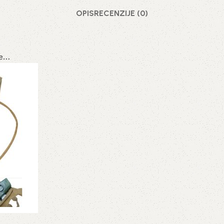
OPIS
RECENZIJE (0)
je…