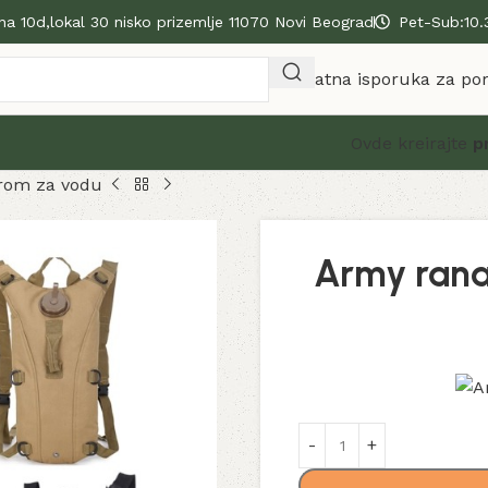
na 10d,lokal 30 nisko prizemlje 11070 Novi Beograd
Pet-Sub:10.
Besplatna isporuka za po
Ovde kreirajte
p
rom za vodu
Army rana