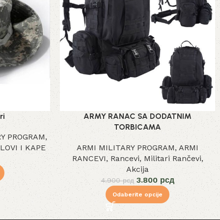
ri
ARMY RANAC SA DODATNIM
TORBICAMA
RY PROGRAM
,
LOVI I KAPE
ARMI MILITARY PROGRAM
,
ARMI
RANCEVI
,
Rancevi
,
Militari Rančevi
,
Akcija
3.800
рсд
4.900
рсд
Odaberite opcije