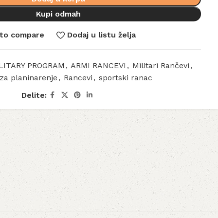
Kupi odmah
to compare
Dodaj u listu želja
LITARY PROGRAM
,
ARMI RANCEVI
,
Militari Rančevi
,
za planinarenje
,
Rancevi
,
sportski ranac
Delite: