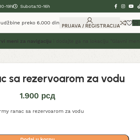
30-19h
Subota:10-16h
rudžbine preko 6.000 din
PRIJAVA / REGISTRACIJA
rvi meni za navigaciju
i dodajte ga na lokaciju "Glavni meni
c sa rezervoarom za vodu
1.900
рсд
Dodaj u korpu