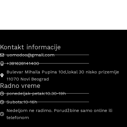
Kontakt informacije
uomodoo@gmail.com
+381628141400
Bulevar Mihaila Pupina 10d,lokal 30 nisko prizemlje
11070 Novi Beograd
Radno vreme
ponedeljak-petak:10.30-19h
Subota:10-16h
Nedeljom ne radimo. Porudžbine samo online ili
telefonom