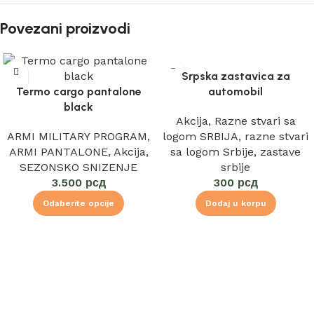
Povezani proizvodi
Srpska zastavica za
Termo cargo pantalone
automobil
black
Akcija
,
Razne stvari sa
ARMI MILITARY PROGRAM
,
logom SRBIJA
,
razne stvari
ARMI PANTALONE
,
Akcija
,
sa logom Srbije
,
zastave
SEZONSKO SNIZENJE
srbije
3.500
рсд
300
рсд
Odaberite opcije
Dodaj u korpu