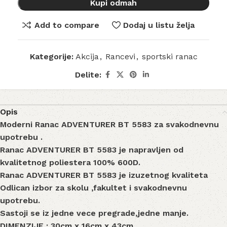
Kupi odmah
Add to compare
Dodaj u listu želja
Kategorije:
Akcija
,
Rancevi
,
sportski ranac
Delite:
Opis
Moderni Ranac ADVENTURER BT 5583 za svakodnevnu
upotrebu .
Ranac ADVENTURER BT 5583 je napravljen od
kvalitetnog poliestera 100% 600D.
Ranac ADVENTURER BT 5583 je izuzetnog kvaliteta
Odlican izbor za skolu ,fakultet i svakodnevnu
upotrebu.
Sastoji se iz jedne vece pregrade,jedne manje.
DIMENZIJE : 30cm x 16cm x 43cm