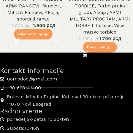
ARMI RANCEVI
,
Rancevi
,
TORBICE
,
Torbe preko
Militari Rančevi
,
Akcija
,
grudi
,
Akcija
,
ARMI
sportski ranac
MILITARY PROGRAM
,
ARMI
1.900
рсд
TORBE I Torbice
,
Vece
2.800
рсд
muske torbice
Odaberite opcije
1.700
рсд
2.200
рсд
Dodaj u korpu
Kontakt informacije
uomodoo@gmail.com
+381628141400
Bulevar Mihaila Pupina 10d,lokal 30 nisko prizemlje
11070 Novi Beograd
Radno vreme
ponedeljak-petak:10.30-19h
Subota:10-16h