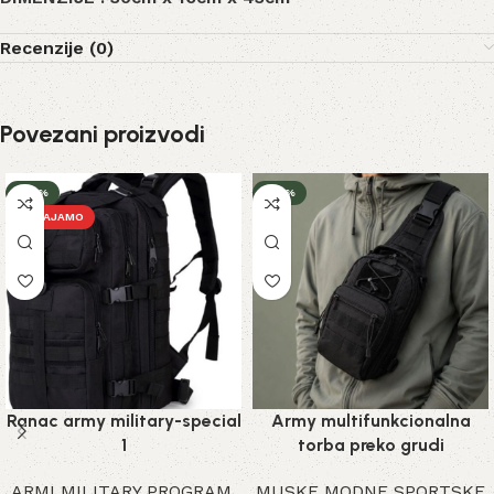
Recenzije (0)
Povezani proizvodi
-32%
-23%
IZDVAJAMO
Ranac army military-special
Army multifunkcionalna
1
torba preko grudi
ARMI MILITARY PROGRAM
,
MUSKE MODNE SPORTSKE