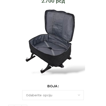
2.700
рсд
BOJA