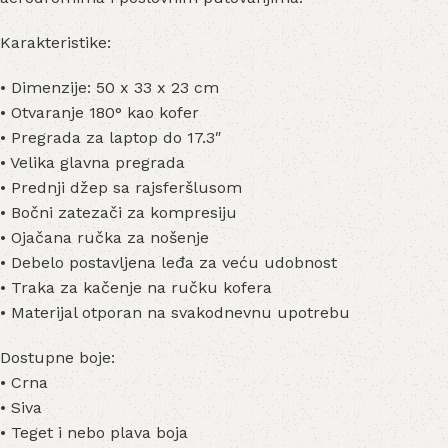
Karakteristike:
• Dimenzije: 50 x 33 x 23 cm
• Otvaranje 180° kao kofer
• Pregrada za laptop do 17.3″
• Velika glavna pregrada
• Prednji džep sa rajsferšlusom
• Bočni zatezači za kompresiju
• Ojačana ručka za nošenje
• Debelo postavljena leđa za veću udobnost
• Traka za kačenje na ručku kofera
• Materijal otporan na svakodnevnu upotrebu
Dostupne boje:
• Crna
• Siva
• Teget i nebo plava boja