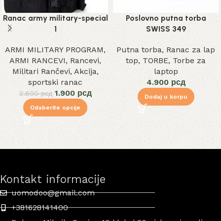
Ranac army military-special
Poslovno putna torba
1
SWISS 349
ARMI MILITARY PROGRAM
,
Putna torba
,
Ranac za lap
ARMI RANCEVI
,
Rancevi
,
top
,
TORBE
,
Torbe za
Militari Rančevi
,
Akcija
,
laptop
sportski ranac
4.900
рсд
1.900
рсд
2.800
рсд
Dodaj u korpu
Odaberite opcije
Kontakt informacije
uomodoo@gmail.com
+381628141400