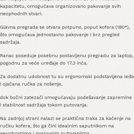
kapacitetu, omogućava organizovano pakovanje svih
neophodnih stvari.
Glavna pregrada se otvara potpuno, poput kofera (180°),
što omogućava jednostavno pakovanje i brz pregled
sadržaja.
Ranac poseduje posebnu postavljenu pregradu za laptop,
pogodnu za veće uređaje do 17.3 inča.
Za dodatnu udobnost tu su ergonomski podstavljena leđa
i ojačana ručka za nošenje,
dok bočni zatezači omogućavaju podešavanje zapremine
i stabilnost sadržaja tokom putovanja.
Na zadnjoj strani nalazi se praktična traka za kačenje na
ručku kofera, što ga čini idealnim saputnikom na
aerodromima i poslovnim putovanjima.