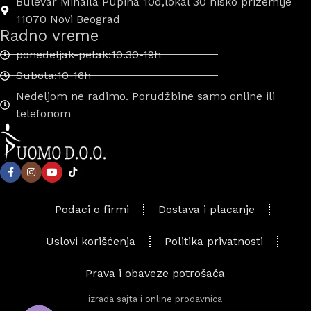
Bulevar Mihaila Pupina 10d,lokal 30 nisko prizemlje
11070 Novi Beograd
Radno vreme
ponedeljak-petak:10.30-19h
Subota:10-16h
Nedeljom ne radimo. Porudžbine samo online ili
telefonom
Podaci o firmi
Dostava i placanje
Uslovi korišćenja
Politika privatnosti
Prava i obaveze potrošača
izrada sajta i online prodavnica