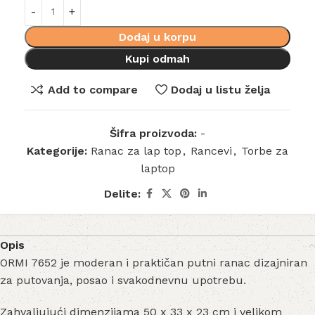
Dodaj u korpu
Kupi odmah
Add to compare
Dodaj u listu želja
Šifra proizvoda:
-
Kategorije:
Ranac za lap top
,
Rancevi
,
Torbe za
laptop
Delite:
Opis
ORMI 7652 je moderan i praktičan putni ranac dizajniran
za putovanja, posao i svakodnevnu upotrebu.
Zahvaljujući dimenzijama 50 x 33 x 23 cm i velikom