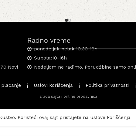
Radno vreme
ponedeljak-petak:10.30-19h
Subota:10-16h
070 Novi
Nedeljom ne radimo. Porudžbine samo onlin
 placanje
Uslovi korišćenja
Politika privatnosti
izrada sajta i online prodavnica
kustvo. Koristeći ovaj sajt pristajete na uslove korišćenja