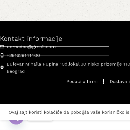
Kontakt informacije
uomodoo@gmail.com
+381628141400
Bulevar Mihaila Pupina 10d,lokal 30 nisko prizemlje 11
Beograd
Podaci o firmi
Dostava i
Ovaj sajt koristi kolačiće da poboljša vaše korisničko is
Kontakt
Open