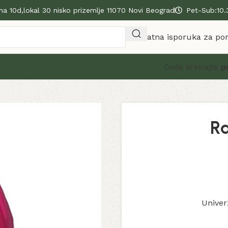
na 10d,lokal 30 nisko prizemlje 11070 Novi Beograd
Pet-Sub:10.
Besplatna isporuka za po
Ovde kreirajte
p
Ra
Univer