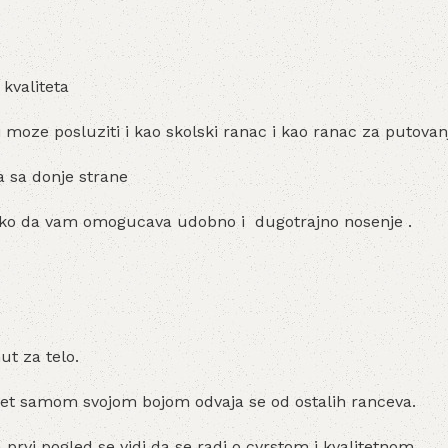
kvaliteta
 moze posluziti i kao skolski ranac i kao ranac za putova
a sa donje strane
tako da vam omogucava udobno i dugotrajno nosenje .
t za telo.
opet samom svojom bojom odvaja se od ostalih ranceva.
prvi pogled se vidi da se radi o cvrstom i kvalitetnom