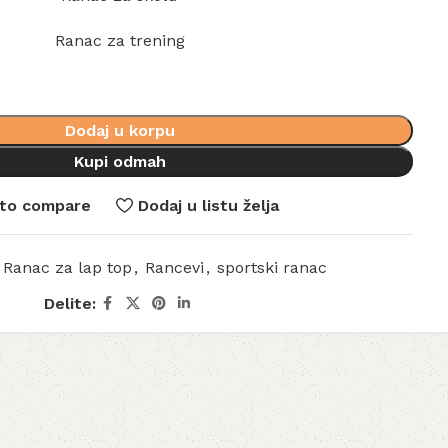
Ranac za trening
Dodaj u korpu
Kupi odmah
to compare
Dodaj u listu želja
Ranac za lap top
,
Rancevi
,
sportski ranac
Delite: