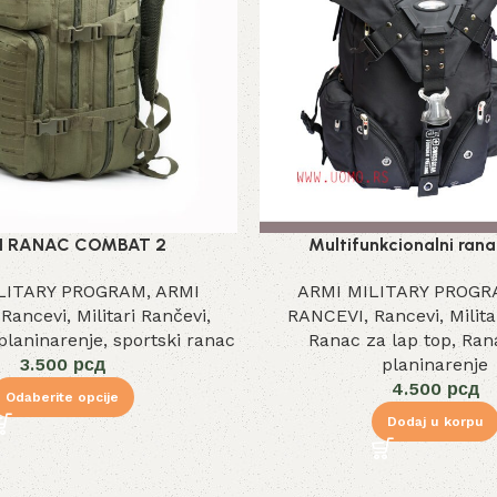
I RANAC COMBAT 2
Multifunkcionalni rana
LITARY PROGRAM
,
ARMI
ARMI MILITARY PROG
,
Rancevi
,
Militari Rančevi
,
RANCEVI
,
Rancevi
,
Milit
planinarenje
,
sportski ranac
Ranac za lap top
,
Ran
3.500
рсд
planinarenje
4.500
рсд
Odaberite opcije
Dodaj u korpu