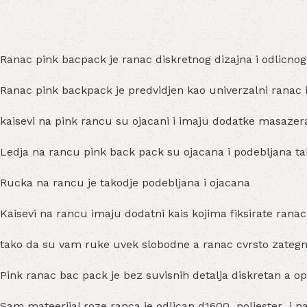
Ranac pink bacpack je ranac diskretnog dizajna i odlicnog 
Ranac pink backpack je predvidjen kao univerzalni ranac i
kaisevi na pink rancu su ojacani i imaju dodatke masazer
Ledja na rancu pink back pack su ojacana i podebljana 
Rucka na rancu je takodje podebljana i ojacana
Kaisevi na rancu imaju dodatni kais kojima fiksirate ranac
tako da su vam ruke uvek slobodne a ranac cvrsto zategnu
Pink ranac bac pack je bez suvisnih detalja diskretan a 
Sam mateerijal roze ranca je odlican d1600 poliester i na 