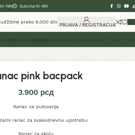
30-19h
Subota:10-16h
rudžbine preko 6.000 din
PRIJAVA / REGISTRACIJA
rvi meni za navigaciju
i dodajte ga na lokaciju "Glavni meni
nac pink bacpack
3.900
рсд
Ranac za putovanja
zalni ranac za svakodnevnu upotrebu
Ranac za skolu