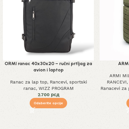
ORMI ranac 40x30x20 – ručni prtljag za
ARM
avion i laptop
ARMI MI
Ranac za lap top
,
Rancevi
,
sportski
RANCEVI
ranac
,
WIZZ PROGRAM
Ranacevi za 
2.700
рсд
Odaberite opcije