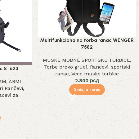
Multifunkcionalna torba ranac WENGER
7582
MUSKE MODNE SPORTSKE TORBICE
,
Torbe preko grudi
,
Rancevi
,
sportski
c S 1623
ranac
,
Vece muske torbice
2.800
рсд
RAM
,
ARMI
ari Rančevi
,
Dodaj u korpu
acevi za