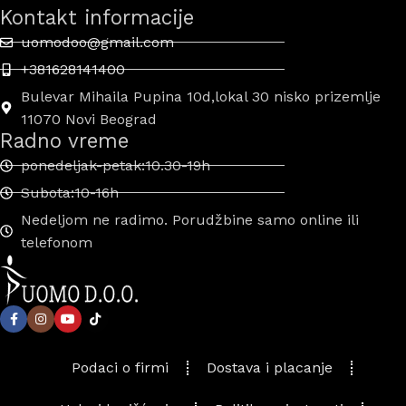
Kontakt informacije
uomodoo@gmail.com
+381628141400
Bulevar Mihaila Pupina 10d,lokal 30 nisko prizemlje
11070 Novi Beograd
Radno vreme
ponedeljak-petak:10.30-19h
Subota:10-16h
Nedeljom ne radimo. Porudžbine samo online ili
telefonom
Podaci o firmi
Dostava i placanje