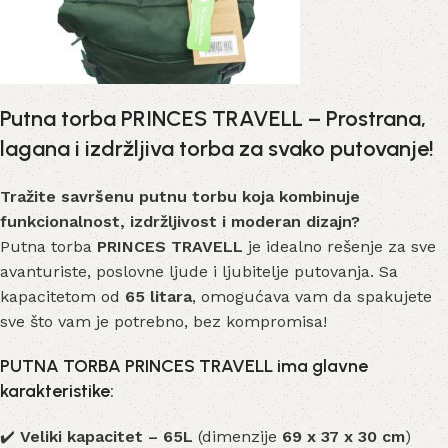
Putna torba PRINCES TRAVELL – Prostrana,
lagana i izdržljiva torba za svako putovanje!
Tražite savršenu putnu torbu koja kombinuje
funkcionalnost, izdržljivost i moderan dizajn?
Putna torba
PRINCES TRAVELL
je idealno rešenje za sve
avanturiste, poslovne ljude i ljubitelje putovanja. Sa
kapacitetom od
65 litara
, omogućava vam da spakujete
sve što vam je potrebno, bez kompromisa!
PUTNA TORBA PRINCES TRAVELL ima glavne
karakteristike:
✔️
Veliki kapacitet – 65L
(dimenzije
69 x 37 x 30 cm
)