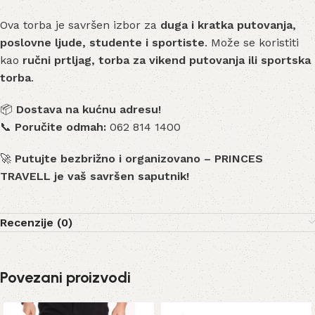
Ova torba je savršen izbor za
duga i kratka putovanja,
poslovne ljude, studente i sportiste
. Može se koristiti
kao
ručni prtljag, torba za vikend putovanja ili sportska
torba
.
📦
Dostava na kućnu adresu!
📞
Poručite odmah:
062 814 1400
🚀
Putujte bezbrižno i organizovano – PRINCES
TRAVELL je vaš savršen saputnik!
Recenzije (0)
Povezani proizvodi