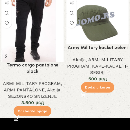
Army Military kacket zeleni
Akcija
,
ARMI MILITARY
Termo cargo pantalone
PROGRAM
,
KAPE-KACKETI-
black
SESIRI
500
рсд
ARMI MILITARY PROGRAM
,
Dodaj u korpu
ARMI PANTALONE
,
Akcija
,
SEZONSKO SNIZENJE
3.500
рсд
Odaberite opcije