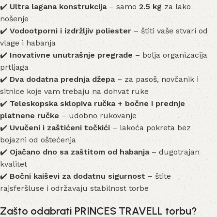
✔️
Ultra lagana konstrukcija
– samo
2.5 kg
za lako
nošenje
✔️
Vodootporni i izdržljiv poliester
– štiti vaše stvari od
vlage i habanja
✔️
Inovativne unutrašnje pregrade
– bolja organizacija
prtljaga
✔️
Dva dodatna prednja džepa
– za pasoš, novčanik i
sitnice koje vam trebaju na dohvat ruke
✔️
Teleskopska sklopiva ručka + bočne i prednje
platnene ručke
– udobno rukovanje
✔️
Uvučeni i zaštićeni točkići
– lakoća pokreta bez
bojazni od oštećenja
✔️
Ojačano dno sa zaštitom od habanja
– dugotrajan
kvalitet
✔️
Bočni kaiševi za dodatnu sigurnost
– štite
rajsferšluse i održavaju stabilnost torbe
Zašto odabrati PRINCES TRAVELL torbu?