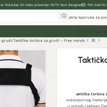
na 10d,lokal 30 nisko prizemlje 11070 Novi Beograd
Pet-Sub:10.
Besplatna isporuka za po
Ovde kreirajte
p
 grudi
Taktička torbica za grudi – Free Hands
Taktička
aktička torbica 
vodootpornog materij
u prirodi i aktivan ž