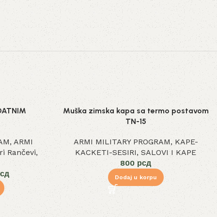
DATNIM
Muška zimska kapa sa termo postavom
TN-15
RAM
,
ARMI
ARMI MILITARY PROGRAM
,
KAPE-
ari Rančevi
,
KACKETI-SESIRI
,
SALOVI I KAPE
800
рсд
сд
Dodaj u korpu