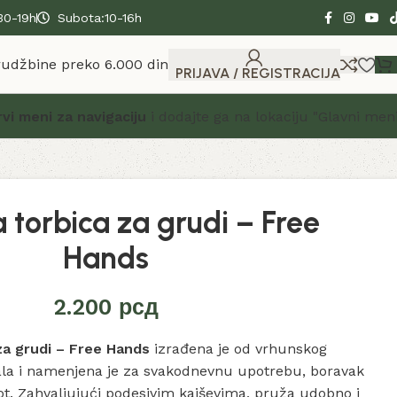
30-19h
Subota:10-16h
rudžbine preko 6.000 din
PRIJAVA / REGISTRACIJA
rvi meni za navigaciju
i dodajte ga na lokaciju "Glavni meni
 torbica za grudi – Free
Hands
2.200
рсд
za grudi – Free Hands
izrađena je od vrhunskog
ala i namenjena je za svakodnevnu upotrebu, boravak
ivot. Zahvaljujući podesivim kaiševima, pruža udobno i