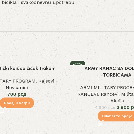
u bicikla i svakodnevnu upotrebu
-22%
ički kaiš sa čičak trakom
ARMY RANAC SA DO
TORBICAMA
ITARY PROGRAM
,
Kajsevi -
Novcanici
ARMI MILITARY PROG
700
рсд
RANCEVI
,
Rancevi
,
Milit
Akcija
Dodaj u korpu
3.800
р
4.900
рсд
Odaberite opcije