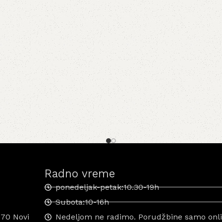
Radno vreme
ponedeljak-petak:10.30-19h
Subota:10-16h
070 Novi
Nedeljom ne radimo. Porudžbine samo onlin