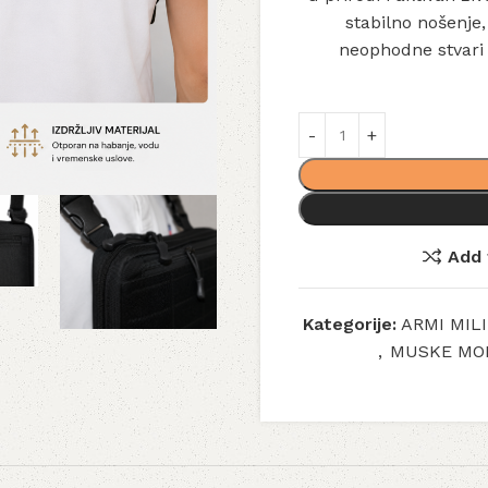
stabilno nošenje
neophodne stvari 
Add 
Kategorije:
ARMI MIL
,
MUSKE MOD