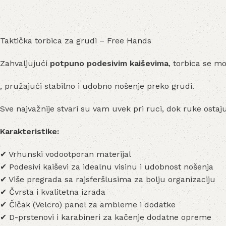
Taktička torbica za grudi – Free Hands
Zahvaljujući
potpuno podesivim kaiševima
, torbica se mo
, pružajući stabilno i udobno nošenje preko grudi.
Sve najvažnije stvari su vam uvek pri ruci, dok ruke ostaju
Karakteristike:
✔ Vrhunski vodootporan materijal
✔ Podesivi kaiševi za idealnu visinu i udobnost nošenja
✔ Više pregrada sa rajsferšlusima za bolju organizaciju
✔ Čvrsta i kvalitetna izrada
✔ Čičak (Velcro) panel za ambleme i dodatke
✔ D-prstenovi i karabineri za kačenje dodatne opreme