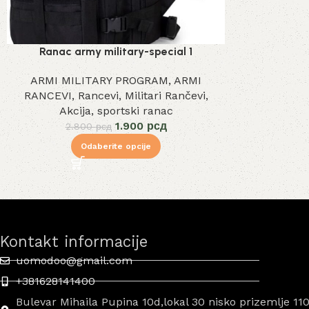
Ranac army military-special 1
ARMI MILITARY PROGRAM
,
ARMI
RANCEVI
,
Rancevi
,
Militari Rančevi
,
Akcija
,
sportski ranac
1.900
рсд
2.800
рсд
Odaberite opcije
Kontakt informacije
uomodoo@gmail.com
+381628141400
Bulevar Mihaila Pupina 10d,lokal 30 nisko prizemlje 11