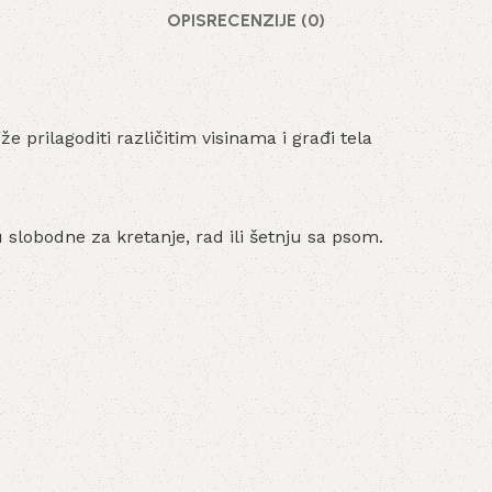
OPIS
RECENZIJE (0)
že prilagoditi različitim visinama i građi tela
 slobodne za kretanje, rad ili šetnju sa psom.