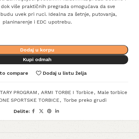
, dok više praktičnih pregrada omogućava da sve
budu uvek pri ruci. Idealna za šetnje, putovanja,
planinarenje i EDC upotrebu.
Dodaj u korpu
Kupi odmah
to compare
Dodaj u listu želja
ITARY PROGRAM
,
ARMI TORBE I Torbice
,
Male torbice
NE SPORTSKE TORBICE
,
Torbe preko grudi
Delite: