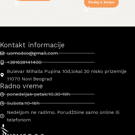
Dodaj u korpu
Kontakt informacije
uomodoo@gmail.com
+381628141400
Bulevar Mihaila Pupina 10d,lokal 30 nisko prizemlje
11070 Novi Beograd
Radno vreme
ponedeljak-petak:10.30-19h
Subota:10-16h
Nedeljom ne radimo. Porudžbine samo online ili
telefonom