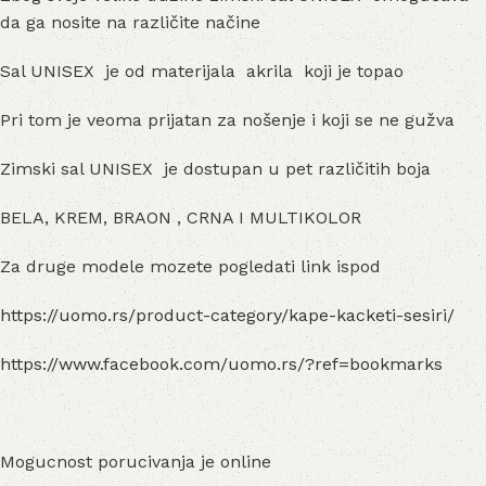
da ga nosite na različite načine
Sal UNISEX je od materijala akrila koji je topao
Pri tom je veoma prijatan za nošenje i koji se ne gužva
Zimski sal UNISEX je dostupan u pet različitih boja
BELA, KREM, BRAON , CRNA I MULTIKOLOR
Za druge modele mozete pogledati link ispod
https://uomo.rs/product-category/kape-kacketi-sesiri/
https://www.facebook.com/uomo.rs/?ref=bookmarks
Mogucnost porucivanja je online