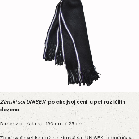
Zimski sal UNISEX
po akcijsoj ceni u pet različitih
dezena
Dimenzije šala su 190 cm x 25 cm
Zbog svoje velike dužine zimski sal UNISEX omogućava