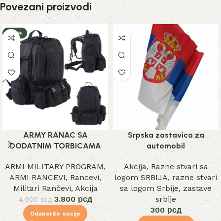
Povezani proizvodi
-22%
ARMY RANAC SA
Srpska zastavica za
DODATNIM TORBICAMA
automobil
ARMI MILITARY PROGRAM
,
Akcija
,
Razne stvari sa
ARMI RANCEVI
,
Rancevi
,
logom SRBIJA
,
razne stvari
Militari Rančevi
,
Akcija
sa logom Srbije
,
zastave
3.800
рсд
srbije
4.900
рсд
300
рсд
Odaberite opcije