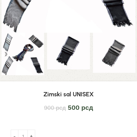
Zimski sal UNISEX
500
рсд
900
рсд