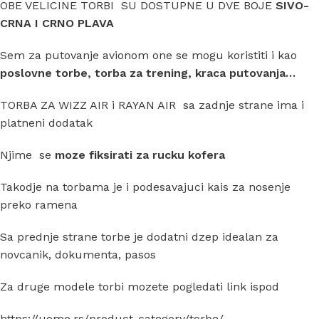
OBE VELICINE TORBI SU DOSTUPNE U DVE BOJE
SIVO-
CRNA I CRNO PLAVA
Sem za putovanje avionom one se mogu koristiti i kao
poslovne torbe, torba za trening, kraca putovanja…
TORBA ZA WIZZ AIR i RAYAN AIR sa zadnje strane ima i
platneni dodatak
Njime se
moze fiksirati za rucku kofera
Takodje na torbama je i podesavajuci kais za nosenje
preko ramena
Sa prednje strane torbe je dodatni dzep idealan za
novcanik, dokumenta, pasos
Za druge modele torbi mozete pogledati link ispod
https://uomo.rs/product-category/torbe/