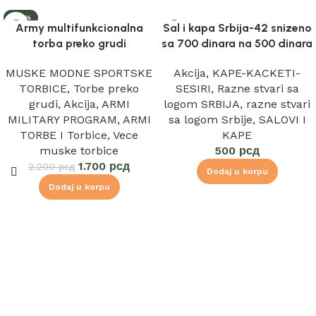
-23%
Army multifunkcionalna
Sal i kapa Srbija-42 snizeno
torba preko grudi
sa 700 dinara na 500 dinara
MUSKE MODNE SPORTSKE
Akcija
,
KAPE-KACKETI-
TORBICE
,
Torbe preko
SESIRI
,
Razne stvari sa
grudi
,
Akcija
,
ARMI
logom SRBIJA
,
razne stvari
MILITARY PROGRAM
,
ARMI
sa logom Srbije
,
SALOVI I
TORBE I Torbice
,
Vece
KAPE
muske torbice
500
рсд
1.700
рсд
2.200
рсд
Dodaj u korpu
Dodaj u korpu