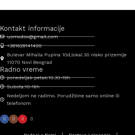
Kontakt informacije
uomodoo@gmail.com
+381628141400
Bulevar Mihaila Pupina 10d,lokal 30 nisko prizemlje
11070 Novi Beograd
Radno vreme
ponedeljak-petak:10.30-19h
Subota:10-16h
Nedeljom ne radimo. Porudžbine samo online ili
telefonom