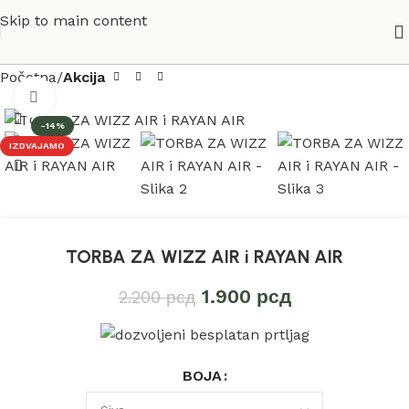
Skip to main content
Početna
Akcija
360 stepeni
-14%
IZDVAJAMO
TORBA ZA WIZZ AIR i RAYAN AIR
1.900
рсд
2.200
рсд
BOJA